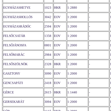
EGYHÁZASHETYE
1023
HKR
1:2880
-
EGYHÁZASHOLLÓS
3042
EOV
1:2000
-
EGYHÁZASRÁDÓC
2594
EOV
1:2000
-
FELSŐCSATÁR
1358
EOV
1:2000
-
FELSŐJÁNOSFA
0801
EOV
1:2000
-
FELSŐMARÁC
2984
EOV
1:2000
-
FELSŐSZÖLNÖK
2328
HKR
1:2000
-
GASZTONY
3090
EOV
1:2000
-
GENCSAPÁTI
2418
EOV
1:2000
-
GÉRCE
2615
HKR
1:1440
-
GERSEKARÁT
3094
EOV
1:2000
-