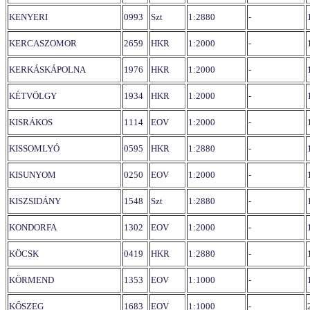
KENYERI
0993
Szt
1:2880
-
KERCASZOMOR
2659
HKR
1:2000
-
KERKÁSKÁPOLNA
1976
HKR
1:2000
-
KÉTVÖLGY
1934
HKR
1:2000
-
KISRÁKOS
1114
EOV
1:2000
-
KISSOMLYÓ
0595
HKR
1:2880
-
KISUNYOM
0250
EOV
1:2000
-
KISZSIDÁNY
1548
Szt
1:2880
-
KONDORFA
1302
EOV
1:2000
-
KÖCSK
0419
HKR
1:2880
-
KÖRMEND
1353
EOV
1:1000
-
KŐSZEG
1683
EOV
1:1000
-