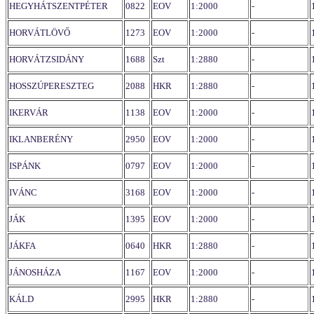
HEGYHÁTSZENTPÉTER
0822
EOV
1:2000
-
HORVÁTLÖVŐ
1273
EOV
1:2000
-
HORVÁTZSIDÁNY
1688
Szt
1:2880
-
HOSSZÚPERESZTEG
2088
HKR
1:2880
-
IKERVÁR
1138
EOV
1:2000
-
IKLANBERÉNY
2950
EOV
1:2000
-
ISPÁNK
0797
EOV
1:2000
-
IVÁNC
3168
EOV
1:2000
-
JÁK
1395
EOV
1:2000
-
JÁKFA
0640
HKR
1:2880
-
JÁNOSHÁZA
1167
EOV
1:2000
-
KÁLD
2995
HKR
1:2880
-