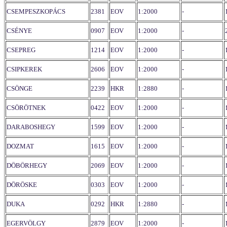
CSEMPESZKOPÁCS
2381
EOV
1:2000
-
CSÉNYE
0907
EOV
1:2000
-
CSEPREG
1214
EOV
1:2000
-
CSIPKEREK
2606
EOV
1:2000
-
CSÖNGE
2239
HKR
1:2880
-
CSÖRÖTNEK
0422
EOV
1:2000
-
DARABOSHEGY
1599
EOV
1:2000
-
DOZMAT
1615
EOV
1:2000
-
DÖBÖRHEGY
2069
EOV
1:2000
-
DÖRÖSKE
0303
EOV
1:2000
-
DUKA
0292
HKR
1:2880
-
EGERVÖLGY
2879
EOV
1:2000
-