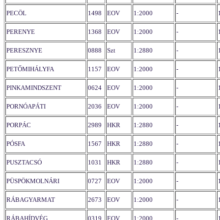
PECÖL
1498
EOV
1:2000
-
PERENYE
1368
EOV
1:2000
-
PERESZNYE
0888
Szt
1:2880
-
PETŐMIHÁLYFA
1157
EOV
1:2000
-
PINKAMINDSZENT
0624
EOV
1:2000
-
PORNÓAPÁTI
2036
EOV
1:2000
-
PORPÁC
2989
HKR
1:2880
-
PÓSFA
1567
HKR
1:2880
-
PUSZTACSÓ
1031
HKR
1:2880
-
PÜSPÖKMOLNÁRI
0727
EOV
1:2000
-
RÁBAGYARMAT
2673
EOV
1:2000
-
RÁBAHÍDVÉG
0319
EOV
1:2000
-