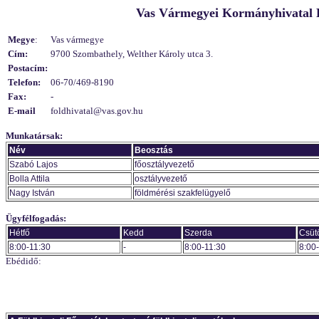
Vas Vármegyei Kormányhivatal Fö
Megye
:
Vas vármegye
Cím:
9700 Szombathely, Welther Károly utca 3.
Postacím:
Telefon:
06-70/469-8190
Fax:
-
E-mail
foldhivatal@vas.gov.hu
Munkatársak:
Név
Beosztás
Szabó Lajos
főosztályvezető
Bolla Attila
osztályvezető
Nagy István
földmérési szakfelügyelő
Ügyfélfogadás:
Hétfő
Kedd
Szerda
Csüt
8:00-11:30
-
8:00-11:30
8:00
Ebédidő: