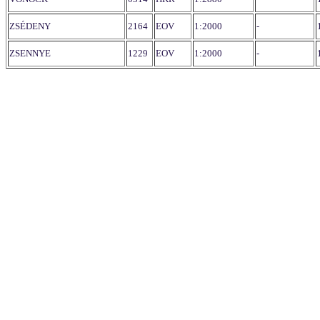
ZSÉDENY
2164
EOV
1:2000
-
ZSENNYE
1229
EOV
1:2000
-