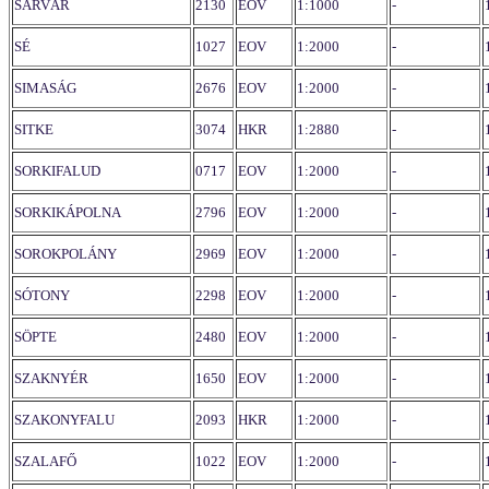
SÁRVÁR
2130
EOV
1:1000
-
SÉ
1027
EOV
1:2000
-
SIMASÁG
2676
EOV
1:2000
-
SITKE
3074
HKR
1:2880
-
SORKIFALUD
0717
EOV
1:2000
-
SORKIKÁPOLNA
2796
EOV
1:2000
-
SOROKPOLÁNY
2969
EOV
1:2000
-
SÓTONY
2298
EOV
1:2000
-
SÖPTE
2480
EOV
1:2000
-
SZAKNYÉR
1650
EOV
1:2000
-
SZAKONYFALU
2093
HKR
1:2000
-
SZALAFŐ
1022
EOV
1:2000
-