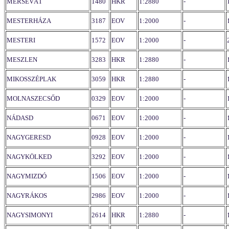
MERSEVÁT
1480
HKR
1:2880
-
MESTERHÁZA
3187
EOV
1:2000
-
MESTERI
1572
EOV
1:2000
-
MESZLEN
3283
HKR
1:2880
-
MIKOSSZÉPLAK
3059
HKR
1:2880
-
MOLNASZECSŐD
0329
EOV
1:2000
-
NÁDASD
0671
EOV
1:2000
-
NAGYGERESD
0928
EOV
1:2000
-
NAGYKÖLKED
3292
EOV
1:2000
-
NAGYMIZDÓ
1506
EOV
1:2000
-
NAGYRÁKOS
2986
EOV
1:2000
-
NAGYSIMONYI
2614
HKR
1:2880
-