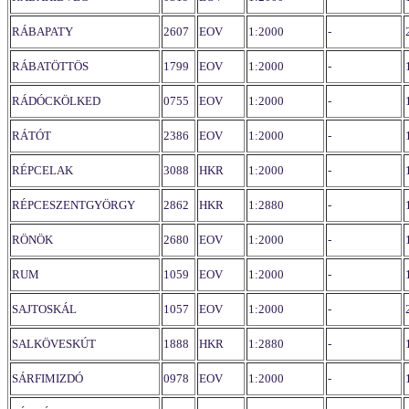
RÁBAPATY
2607
EOV
1:2000
-
RÁBATÖTTÖS
1799
EOV
1:2000
-
RÁDÓCKÖLKED
0755
EOV
1:2000
-
RÁTÓT
2386
EOV
1:2000
-
RÉPCELAK
3088
HKR
1:2000
-
RÉPCESZENTGYÖRGY
2862
HKR
1:2880
-
RÖNÖK
2680
EOV
1:2000
-
RUM
1059
EOV
1:2000
-
SAJTOSKÁL
1057
EOV
1:2000
-
SALKÖVESKÚT
1888
HKR
1:2880
-
SÁRFIMIZDÓ
0978
EOV
1:2000
-