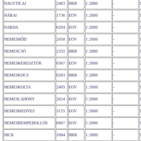
NAGYTILAJ
2483
HKR
1:2880
-
NÁRAI
1736
EOV
1:2000
-
NARDA
0204
EOV
1:2000
-
NEMESBŐD
2450
EOV
1:2000
-
NEMESCSÓ
2332
HKR
1:2880
-
NEMESKERESZTÚR
0367
EOV
1:2000
-
NEMESKOCS
0283
HKR
1:2880
-
NEMESKOLTA
2405
EOV
1:2000
-
NEMESLÁDONY
2624
EOV
1:2000
-
NEMESMEDVES
3155
EOV
1:2000
-
NEMESREMPEHOLLÓS
0967
EOV
1:2000
-
NICK
1084
HKR
1:2880
-