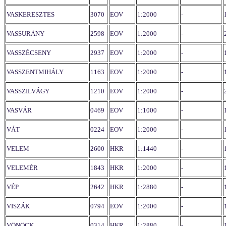
VASKERESZTES
3070
EOV
1:2000
-
VASSURÁNY
2598
EOV
1:2000
-
VASSZÉCSENY
2937
EOV
1:2000
-
VASSZENTMIHÁLY
1163
EOV
1:2000
-
VASSZILVÁGY
1210
EOV
1:2000
-
VASVÁR
0469
EOV
1:1000
-
VÁT
0224
EOV
1:2000
-
VELEM
2600
HKR
1:1440
-
VELEMÉR
1843
HKR
1:2000
-
VÉP
2642
HKR
1:2880
-
VISZÁK
0794
EOV
1:2000
-
VÖNÖCK
0314
HKR
1:2880
-