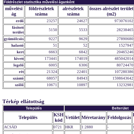
Földrészlet statisztika művelési áganként
művelési
földrészletek
alrészletek
összes alrészlet terület
ág
száma
száma
(m2)
erdő
23257
24627
973076102
fásított
5150
5533
28238465
terület
gyümölcsös
9227
9629
27890680
halastó
51
52
1527947
kert
6663
6842
20465246
kivett
173441
174019
485042014
legelő
6005
6306
80724470
rét
21324
22401
107280386
szántó
68057
84943
1598643642
szőlő
10671
10897
13232981
Térkép ellátottság
Település
Belterület
KSH
Település
Vetület
Méretarány
Feldolgozás
kód
ACSÁD
0721
HKR
1:2880
-