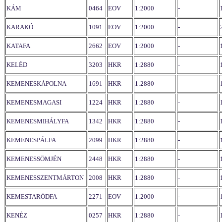
KÁM
0464
EOV
1:2000
-
KARAKÓ
1091
EOV
1:2000
-
KATAFA
2662
EOV
1:2000
-
KELÉD
3203
HKR
1:2880
-
KEMENESKÁPOLNA
1691
HKR
1:2880
-
KEMENESMAGASI
1224
HKR
1:2880
-
KEMENESMIHÁLYFA
1342
HKR
1:2880
-
KEMENESPÁLFA
2099
HKR
1:2880
-
KEMENESSÖMJÉN
2448
HKR
1:2880
-
KEMENESSZENTMÁRTON
2008
HKR
1:2880
-
KEMESTARÓDFA
2271
EOV
1:2000
-
KENÉZ
0257
HKR
1:2880
-