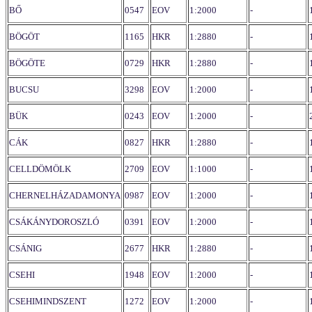
BŐ
0547
EOV
1:2000
-
BÖGÖT
1165
HKR
1:2880
-
BÖGÖTE
0729
HKR
1:2880
-
BUCSU
3298
EOV
1:2000
-
BÜK
0243
EOV
1:2000
-
CÁK
0827
HKR
1:2880
-
CELLDÖMÖLK
2709
EOV
1:1000
-
CHERNELHÁZADAMONYA
0987
EOV
1:2000
-
CSÁKÁNYDOROSZLÓ
0391
EOV
1:2000
-
CSÁNIG
2677
HKR
1:2880
-
CSEHI
1948
EOV
1:2000
-
CSEHIMINDSZENT
1272
EOV
1:2000
-