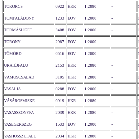
TOKORCS
0922
HKR
1:2880
-
TOMPALÁDONY
1233
EOV
1:2000
-
TORMÁSLIGET
3408
EOV
1:2000
-
TORONY
2987
EOV
1:2000
-
TÖMÖRD
0516
EOV
1:2000
-
URAIÚJFALU
2153
HKR
1:2880
-
VÁMOSCSALÁD
3105
HKR
1:2880
-
VASALJA
0288
EOV
1:2000
-
VÁSÁROSMISKE
0919
HKR
1:2880
-
VASASSZONYFA
2039
HKR
1:2880
-
VASEGERSZEG
1533
EOV
1:2000
-
VASHOSSZÚFALU
2034
HKR
1:2880
-