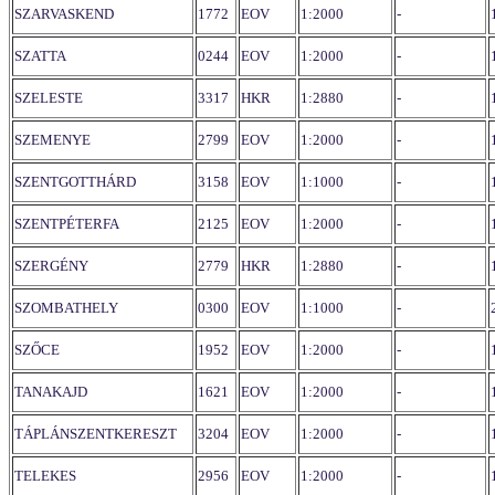
SZARVASKEND
1772
EOV
1:2000
-
SZATTA
0244
EOV
1:2000
-
SZELESTE
3317
HKR
1:2880
-
SZEMENYE
2799
EOV
1:2000
-
SZENTGOTTHÁRD
3158
EOV
1:1000
-
SZENTPÉTERFA
2125
EOV
1:2000
-
SZERGÉNY
2779
HKR
1:2880
-
SZOMBATHELY
0300
EOV
1:1000
-
SZŐCE
1952
EOV
1:2000
-
TANAKAJD
1621
EOV
1:2000
-
TÁPLÁNSZENTKERESZT
3204
EOV
1:2000
-
TELEKES
2956
EOV
1:2000
-