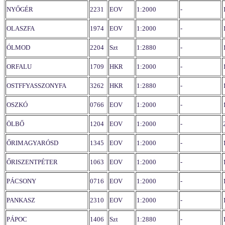
NYŐGÉR
2231
EOV
1:2000
-
OLASZFA
1974
EOV
1:2000
-
ÓLMOD
2204
Szt
1:2880
-
ORFALU
1709
HKR
1:2000
-
OSTFFYASSZONYFA
3262
HKR
1:2880
-
OSZKÓ
0766
EOV
1:2000
-
ÖLBŐ
1204
EOV
1:2000
-
ŐRIMAGYARÓSD
1345
EOV
1:2000
-
ŐRISZENTPÉTER
1063
EOV
1:2000
-
PÁCSONY
0716
EOV
1:2000
-
PANKASZ
2310
EOV
1:2000
-
PÁPOC
1406
Szt
1:2880
-