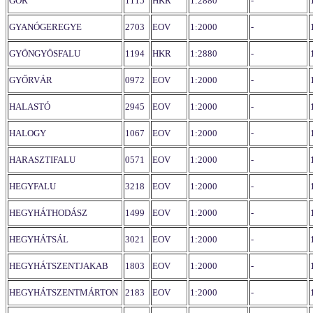
GÓR
1115
HKR
1:2880
-
GYANÓGEREGYE
2703
EOV
1:2000
-
GYÖNGYÖSFALU
1194
HKR
1:2880
-
GYŐRVÁR
0972
EOV
1:2000
-
HALASTÓ
2945
EOV
1:2000
-
HALOGY
1067
EOV
1:2000
-
HARASZTIFALU
0571
EOV
1:2000
-
HEGYFALU
3218
EOV
1:2000
-
HEGYHÁTHODÁSZ
1499
EOV
1:2000
-
HEGYHÁTSÁL
3021
EOV
1:2000
-
HEGYHÁTSZENTJAKAB
1803
EOV
1:2000
-
HEGYHÁTSZENTMÁRTON
2183
EOV
1:2000
-