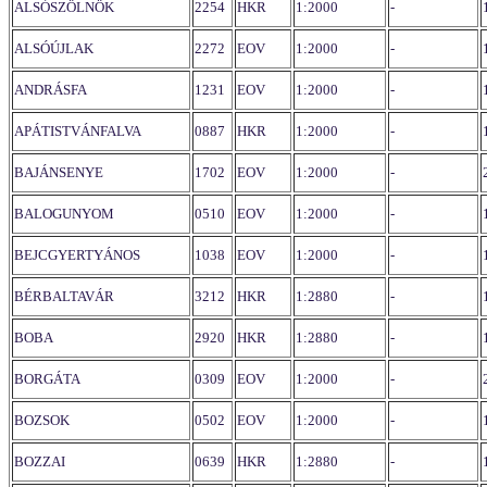
ALSÓSZÖLNÖK
2254
HKR
1:2000
-
ALSÓÚJLAK
2272
EOV
1:2000
-
ANDRÁSFA
1231
EOV
1:2000
-
APÁTISTVÁNFALVA
0887
HKR
1:2000
-
BAJÁNSENYE
1702
EOV
1:2000
-
BALOGUNYOM
0510
EOV
1:2000
-
BEJCGYERTYÁNOS
1038
EOV
1:2000
-
BÉRBALTAVÁR
3212
HKR
1:2880
-
BOBA
2920
HKR
1:2880
-
BORGÁTA
0309
EOV
1:2000
-
BOZSOK
0502
EOV
1:2000
-
BOZZAI
0639
HKR
1:2880
-