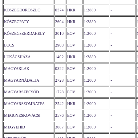
KŐSZEGDOROSZLÓ
0574
HKR
1:2880
-
KŐSZEGPATY
2604
HKR
1:2880
-
KŐSZEGSZERDAHELY
2010
EOV
1:2000
-
LÓCS
2908
EOV
1:2000
-
LUKÁCSHÁZA
1402
HKR
1:2880
-
MAGYARLAK
0322
EOV
1:2000
-
MAGYARNÁDALJA
2728
EOV
1:2000
-
MAGYARSZECSŐD
1728
EOV
1:2000
-
MAGYARSZOMBATFA
2542
HKR
1:2000
-
MEGGYESKOVÁCSI
2576
EOV
1:2000
-
MEGYEHÍD
3087
EOV
1:2000
-