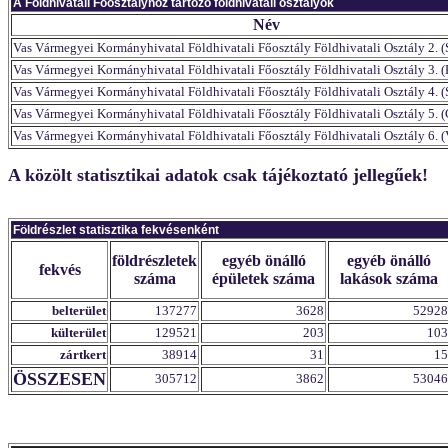
A Földhivatali Főosztályhoz tartozó földhivatali osztályok
Név
Vas Vármegyei Kormányhivatal Földhivatali Főosztály Földhivatali Osztály 2. 
Vas Vármegyei Kormányhivatal Földhivatali Főosztály Földhivatali Osztály 3. 
Vas Vármegyei Kormányhivatal Földhivatali Főosztály Földhivatali Osztály 4. (
Vas Vármegyei Kormányhivatal Földhivatali Főosztály Földhivatali Osztály 5. 
Vas Vármegyei Kormányhivatal Földhivatali Főosztály Földhivatali Osztály 6. (
A közölt statisztikai adatok csak tájékoztató jellegűek!
Földrészlet statisztika fekvésenként
földrészletek
egyéb önálló
egyéb önálló
fekvés
száma
épületek száma
lakások száma
belterület
137277
3628
52928
külterület
129521
203
103
zártkert
38914
31
15
ÖSSZESEN
305712
3862
53046