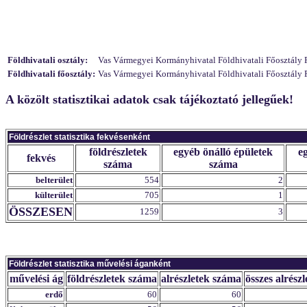
Földhivatali osztály:
Vas Vármegyei Kormányhivatal Földhivatali Főosztály Föl
Földhivatali főosztály:
Vas Vármegyei Kormányhivatal Földhivatali Főosztály F
A közölt statisztikai adatok csak tájékoztató jellegűek!
Földrészlet statisztika fekvésenként
földrészletek
egyéb önálló épületek
e
fekvés
száma
száma
belterület
554
2
külterület
705
1
ÖSSZESEN
1259
3
Földrészlet statisztika művelési áganként
művelési ág
földrészletek száma
alrészletek száma
összes alrészl
erdő
60
60