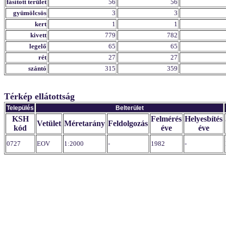
fásított terület
56
56
gyümölcsös
3
3
kert
1
1
kivett
779
782
legelő
65
65
rét
27
27
szántó
315
359
Térkép ellátottság
Település
Belterület
KSH
Felmérés
Helyesbítés
Vetület
Méretarány
Feldolgozás
kód
éve
éve
0727
EOV
1:2000
-
1982
-