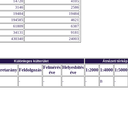
14720
4105
3146
2586
19484
19484
194585
4621
61809
6387
34131
9181
430340
24003
Különleges külterület
Átnézeti térkép
Felmérés
Helyesbítés
retarány
Feldolgozás
1:2000
1:4000
1:5000
éve
éve
-
-
-
-
B
-