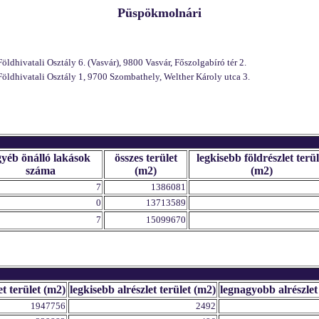
Püspökmolnári
dhivatali Osztály 6. (Vasvár), 9800 Vasvár, Főszolgabíró tér 2.
öldhivatali Osztály 1, 9700 Szombathely, Welther Károly utca 3.
gyéb önálló lakások
összes terület
legkisebb földrészlet terül
száma
(m2)
(m2)
7
1386081
0
13713589
7
15099670
et terület (m2)
legkisebb alrészlet terület (m2)
legnagyobb alrészlet
1947756
2492