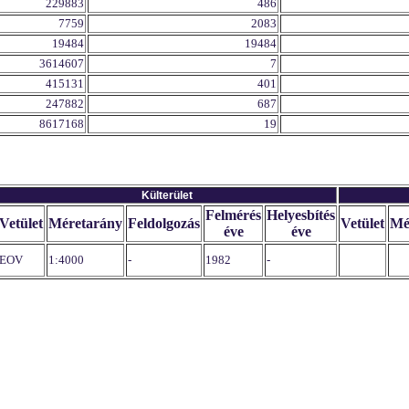
229883
486
7759
2083
19484
19484
3614607
7
415131
401
247882
687
8617168
19
Külterület
Felmérés
Helyesbítés
Vetület
Méretarány
Feldolgozás
Vetület
Mé
éve
éve
EOV
1:4000
-
1982
-