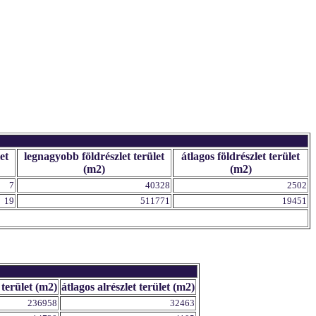
et
legnagyobb földrészlet terület
átlagos földrészlet terület
(m2)
(m2)
7
40328
2502
19
511771
19451
 terület (m2)
átlagos alrészlet terület (m2)
236958
32463