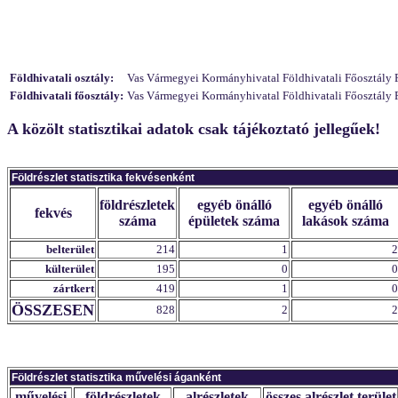
Földhivatali osztály:
Vas Vármegyei Kormányhivatal Földhivatali Főosztály Föl
Földhivatali főosztály:
Vas Vármegyei Kormányhivatal Földhivatali Főosztály F
A közölt statisztikai adatok csak tájékoztató jellegűek!
Földrészlet statisztika fekvésenként
földrészletek
egyéb önálló
egyéb önálló
fekvés
száma
épületek száma
lakások száma
belterület
214
1
2
külterület
195
0
0
zártkert
419
1
0
ÖSSZESEN
828
2
2
Földrészlet statisztika művelési áganként
művelési
földrészletek
alrészletek
összes alrészlet terület