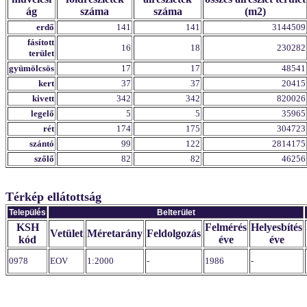
ág
száma
száma
(m2)
erdő
141
141
3144509
fásított
16
18
230282
terület
gyümölcsös
17
17
48541
kert
37
37
20415
kivett
342
342
820026
legelő
5
5
35965
rét
174
175
304723
szántó
99
122
2814175
szőlő
82
82
46256
Térkép ellátottság
Település
Belterület
KSH
Felmérés
Helyesbítés
Vetület
Méretarány
Feldolgozás
kód
éve
éve
0978
EOV
1:2000
-
1986
-