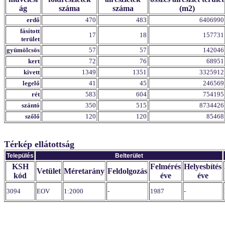
ág
száma
száma
(m2)
erdő
470
483
6406990
fásított
17
18
157731
terület
gyümölcsös
57
57
142046
kert
72
76
68951
kivett
1349
1351
3325912
legelő
41
45
246569
rét
583
604
754195
szántó
350
515
8734426
szőlő
120
120
85468
Térkép ellátottság
Település
Belterület
KSH
Felmérés
Helyesbítés
Vetület
Méretarány
Feldolgozás
kód
éve
éve
3094
EOV
1:2000
-
1987
-