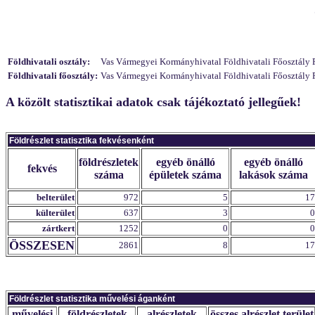
Földhivatali osztály:
Vas Vármegyei Kormányhivatal Földhivatali Főosztály Föl
Földhivatali főosztály:
Vas Vármegyei Kormányhivatal Földhivatali Főosztály F
A közölt statisztikai adatok csak tájékoztató jellegűek!
Földrészlet statisztika fekvésenként
földrészletek
egyéb önálló
egyéb önálló
fekvés
száma
épületek száma
lakások száma
belterület
972
5
17
külterület
637
3
0
zártkert
1252
0
0
ÖSSZESEN
2861
8
17
Földrészlet statisztika művelési áganként
művelési
földrészletek
alrészletek
összes alrészlet terület