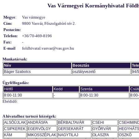
Vas Vármegyei Kormányhivatal Földhiv
Megye
:
Vas vármegye
Cím:
9800 Vasvár, Főszolgabíró tér 2.
Postacím:
Telefon:
+36/70-469-8196
Fax:
-
E-mail
foldhivatal.vasvar@vas.gov.hu
Munkatársak:
Név
Beosztás
Tel
Báger Szabolcs
osztályvezető
94/
Ügyfélfogadás:
Hétfő
Kedd
Szerda
Csüt
8:00-11:30
-
8:00-11:30
8:00
Ebédidő:
A hivatalhoz tartozó községek:
ALSÓÚJLAK
ANDRÁSFA
BÉRBALTAVÁR
CSEHI
CSEHIMIN
CSIPKEREK
EGERVÖLGY
GERSEKARÁT
GYŐRVÁR
HEGYHÁTS
KÁM
MIKOSSZÉPLAK
NAGYTILAJ
OLASZFA
OSZKÓ