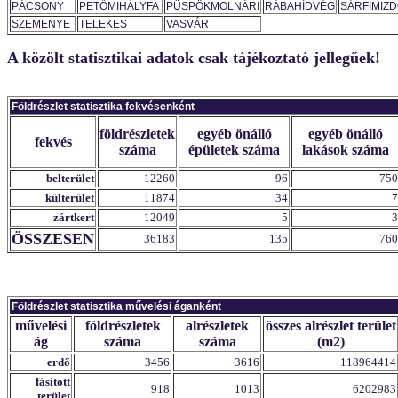
PÁCSONY
PETŐMIHÁLYFA
PÜSPÖKMOLNÁRI
RÁBAHÍDVÉG
SÁRFIMIZ
SZEMENYE
TELEKES
VASVÁR
A közölt statisztikai adatok csak tájékoztató jellegűek!
Földrészlet statisztika fekvésenként
földrészletek
egyéb önálló
egyéb önálló
fekvés
száma
épületek száma
lakások száma
belterület
12260
96
750
külterület
11874
34
7
zártkert
12049
5
3
ÖSSZESEN
36183
135
760
Földrészlet statisztika művelési áganként
művelési
földrészletek
alrészletek
összes alrészlet terület
ág
száma
száma
(m2)
erdő
3456
3616
118964414
fásított
918
1013
6202983
terület