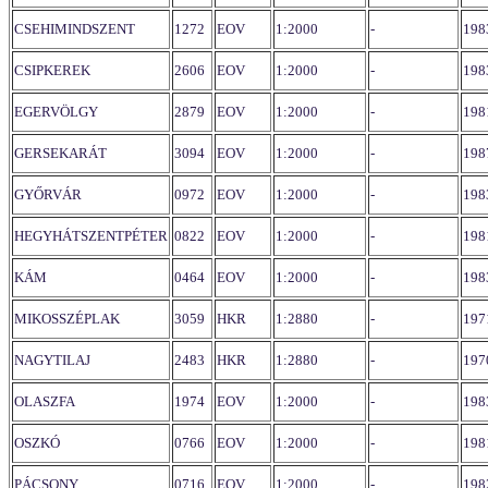
CSEHIMINDSZENT
1272
EOV
1:2000
-
198
CSIPKEREK
2606
EOV
1:2000
-
198
EGERVÖLGY
2879
EOV
1:2000
-
198
GERSEKARÁT
3094
EOV
1:2000
-
198
GYŐRVÁR
0972
EOV
1:2000
-
198
HEGYHÁTSZENTPÉTER
0822
EOV
1:2000
-
198
KÁM
0464
EOV
1:2000
-
198
MIKOSSZÉPLAK
3059
HKR
1:2880
-
197
NAGYTILAJ
2483
HKR
1:2880
-
197
OLASZFA
1974
EOV
1:2000
-
198
OSZKÓ
0766
EOV
1:2000
-
198
PÁCSONY
0716
EOV
1:2000
-
198