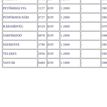
PETŐMIHÁLYFA
1157
EOV
1:2000
-
198
PÜSPÖKMOLNÁRI
0727
EOV
1:2000
-
198
RÁBAHÍDVÉG
0319
EOV
1:2000
-
197
SÁRFIMIZDÓ
0978
EOV
1:2000
-
198
SZEMENYE
2799
EOV
1:2000
-
198
TELEKES
2956
EOV
1:2000
-
198
VASVÁR
0469
EOV
1:1000
-
198