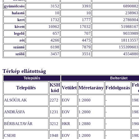
gyümölcsös
3152
3393
6890882
halastó
10
10
238963
kert
1732
1777
2786904
kivett
16962
17032
51988167
legelő
657
707
9033989
rét
4266
4475
18113557
szántó
6198
7879
155399603
szőlő
3457
3551
4554880
Térkép ellátottság
Település
Belterület
KSH
Fel
Település
Vetület
Méretarány
Feldolgozás
kód
ALSÓÚJLAK
2272
EOV
1:2000
-
198
ANDRÁSFA
1231
EOV
1:2000
-
198
BÉRBALTAVÁR
3212
HKR
1:2880
-
196
CSEHI
1948
EOV
1:2000
-
198