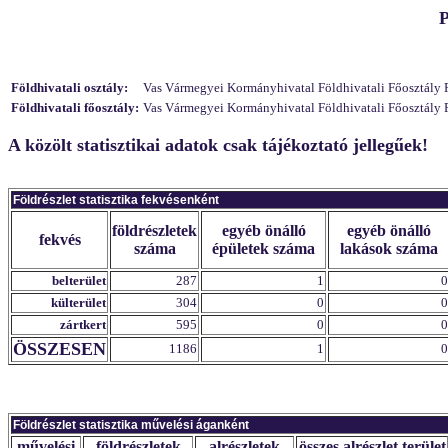
P
Földhivatali osztály:
Vas Vármegyei Kormányhivatal Földhivatali Főosztály Föl
Földhivatali főosztály:
Vas Vármegyei Kormányhivatal Földhivatali Főosztály F
A közölt statisztikai adatok csak tájékoztató jellegűek!
Földrészlet statisztika fekvésenként
földrészletek
egyéb önálló
egyéb önálló
fekvés
száma
épületek száma
lakások száma
belterület
287
1
0
külterület
304
0
0
zártkert
595
0
0
ÖSSZESEN
1186
1
0
Földrészlet statisztika művelési áganként
művelési
földrészletek
alrészletek
összes alrészlet terület