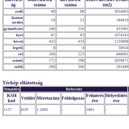
ág
száma
száma
(m2)
erdő
88
88
3034065
fásított
19
23
184919
terület
gyümölcsös
246
316
431961
kert
81
83
1074243
kivett
432
433
1219888
legelő
4
4
50634
rét
206
225
848691
szántó
171
198
2818871
szőlő
290
306
291499
Térkép ellátottság
Település
Belterület
KSH
Felmérés
Helyesbítés
Vetület
Méretarány
Feldolgozás
kód
éve
éve
1157
EOV
1:2000
-
1983
-