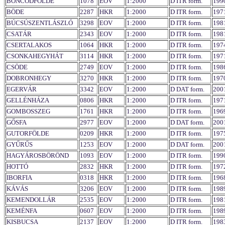
BONCODFÖLDE
1078
EOV
1:2000
D ITR form.
199
BÖDE
2287
HKR
1:2000
D ITR form.
197
BÚCSÚSZENTLÁSZLÓ
3298
EOV
1:2000
D ITR form.
198
CSATÁR
2343
EOV
1:2000
D ITR form.
198
CSERTALAKOS
1064
HKR
1:2000
D ITR form.
197
CSONKAHEGYHÁT
3114
HKR
1:2000
D ITR form.
197
CSÖDE
2749
EOV
1:2000
D ITR form.
198
DOBRONHEGY
3270
HKR
1:2000
D ITR form.
197
EGERVÁR
3342
EOV
1:2000
D DAT form.
200
GELLÉNHÁZA
0806
HKR
1:2000
D ITR form.
197
GOMBOSSZEG
1761
HKR
1:2000
D ITR form.
196
GŐSFA
2977
EOV
1:2000
D DAT form.
200
GUTORFÖLDE
0209
HKR
1:2000
D ITR form.
197
GYŰRŰS
1253
EOV
1:2000
D DAT form.
200
HAGYÁROSBÖRÖND
1093
EOV
1:2000
D ITR form.
199
HOTTÓ
2832
HKR
1:2000
D ITR form.
197
IBORFIA
0318
HKR
1:2000
D ITR form.
196
KÁVÁS
3206
EOV
1:2000
D ITR form.
198
KEMENDOLLÁR
2535
EOV
1:2000
D ITR form.
198
KEMÉNFA
0607
EOV
1:2000
D ITR form.
198
KISBUCSA
2137
EOV
1:2000
D ITR form.
198