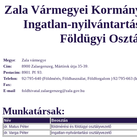
Zala Vármegyei Kormányh
Ingatlan-nyilvántartás
Földügyi Osztá
Megye
:
Zala vármegye
Cím:
8900 Zalaegerszeg, Mártírok útja 35-39.
Postacím:
8901. Pf. 93.
Telefon:
92/795-640 (Földmérés, Földhasználat, Földforgalom ) 92/795-663 (In
Fax:
E-mail
foldhivatal.zalaegerszeg@zala.gov.hu
Munkatársak:
Név
Beosztás
dr. Matus Péter
földmérési és földügyi osztályvezető
dr. Varga Péter
ingatlan-nyilvántartási osztályvezető