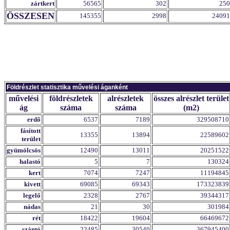
zártkert
56565
302
250
ÖSSZESEN
145355
2998
24091
Földrészlet statisztika művelési áganként
művelési
földrészletek
alrészletek
összes alrészlet terület
ág
száma
száma
(m2)
erdő
6537
7189
329508710
fásított
13355
13894
22589602
terület
gyümölcsös
12490
13011
20251522
halastó
5
7
130324
kert
7074
7247
11194845
kivett
69085
69343
173323839
legelő
2328
2767
39344317
nádas
21
30
301984
rét
18422
19604
66469672
szántó
22485
30540
367945400