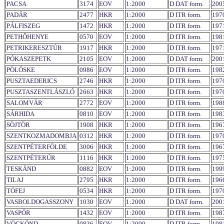
PACSA
3174
EOV
1:2000
D DAT form.
200
PADÁR
2477
HKR
1:2000
D ITR form.
197
PÁLFISZEG
1472
HKR
1:2000
D ITR form.
197
PETHŐHENYE
0570
EOV
1:2000
D ITR form.
198
PETRIKERESZTÚR
1917
HKR
1:2000
D ITR form.
197
PÓKASZEPETK
2105
EOV
1:2000
D DAT form.
200
PÖLÖSKE
0986
EOV
1:2000
D ITR form.
198
PUSZTAEDERICS
2746
HKR
1:2000
D ITR form.
197
PUSZTASZENTLÁSZLÓ
2663
HKR
1:2000
D ITR form.
197
SALOMVÁR
2772
EOV
1:2000
D ITR form.
198
SÁRHIDA
0810
EOV
1:2000
D ITR form.
198
SÖJTÖR
1908
HKR
1:2000
D ITR form.
196
SZENTKOZMADOMBJA
0312
HKR
1:2000
D ITR form.
197
SZENTPÉTERFÖLDE
3006
HKR
1:2000
D ITR form.
196
SZENTPÉTERÚR
1116
HKR
1:2000
D ITR form.
197
TESKÁND
0882
EOV
1:2000
D ITR form.
199
TILAJ
2795
HKR
1:2000
D ITR form.
196
TÓFEJ
0534
HKR
1:2000
D ITR form.
197
VASBOLDOGASSZONY
1030
EOV
1:2000
D DAT form.
200
VASPÖR
1432
EOV
1:2000
D ITR form.
198
VÖCKÖND
0836
EOV
1:2000
D ITR form.
198