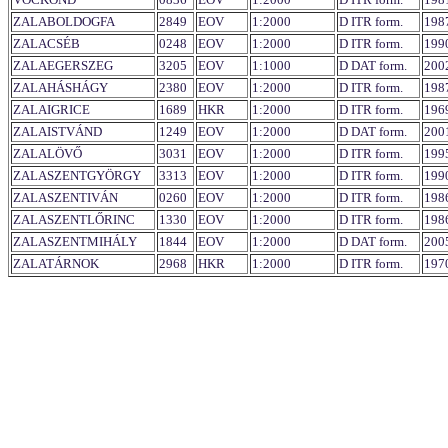
ZALABOLDOGFA
2849
EOV
1:2000
D ITR form.
198
ZALACSÉB
0248
EOV
1:2000
D ITR form.
199
ZALAEGERSZEG
3205
EOV
1:1000
D DAT form.
200
ZALAHÁSHÁGY
2380
EOV
1:2000
D ITR form.
198
ZALAIGRICE
1689
HKR
1:2000
D ITR form.
196
ZALAISTVÁND
1249
EOV
1:2000
D DAT form.
200
ZALALÖVŐ
3031
EOV
1:2000
D ITR form.
199
ZALASZENTGYÖRGY
3313
EOV
1:2000
D ITR form.
199
ZALASZENTIVÁN
0260
EOV
1:2000
D ITR form.
198
ZALASZENTLŐRINC
1330
EOV
1:2000
D ITR form.
198
ZALASZENTMIHÁLY
1844
EOV
1:2000
D DAT form.
200
ZALATÁRNOK
2968
HKR
1:2000
D ITR form.
197