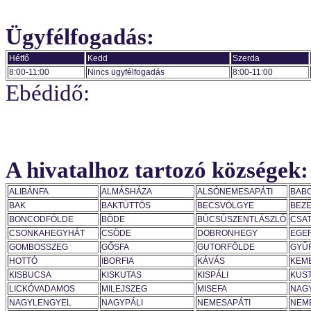
Ügyfélfogadás:
Hétfő
Kedd
Szerda
8:00-11:00
Nincs ügyfélfogadás
8:00-11:00
Ebédidő:
A hivatalhoz tartozó községek:
ALIBÁNFA
ALMÁSHÁZA
ALSÓNEMESAPÁTI
BAB
BAK
BAKTÜTTÖS
BECSVÖLGYE
BEZ
BONCODFÖLDE
BÖDE
BÚCSÚSZENTLÁSZLÓ
CSA
CSONKAHEGYHÁT
CSÖDE
DOBRONHEGY
EGE
GOMBOSSZEG
GŐSFA
GUTORFÖLDE
GYŰ
HOTTÓ
IBORFIA
KÁVÁS
KEM
KISBUCSA
KISKUTAS
KISPÁLI
KUS
LICKÓVADAMOS
MILEJSZEG
MISEFA
NAG
NAGYLENGYEL
NAGYPÁLI
NEMESAPÁTI
NEM