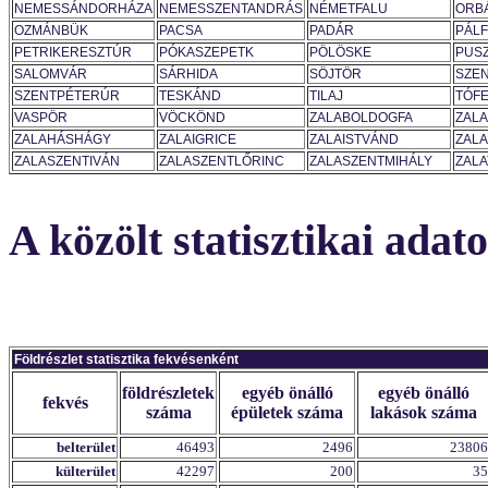
NEMESSÁNDORHÁZA
NEMESSZENTANDRÁS
NÉMETFALU
ORB
OZMÁNBÜK
PACSA
PADÁR
PÁLF
PETRIKERESZTÚR
PÓKASZEPETK
PÖLÖSKE
PUS
SALOMVÁR
SÁRHIDA
SÖJTÖR
SZE
SZENTPÉTERÚR
TESKÁND
TILAJ
TÓFE
VASPÖR
VÖCKÖND
ZALABOLDOGFA
ZAL
ZALAHÁSHÁGY
ZALAIGRICE
ZALAISTVÁND
ZAL
ZALASZENTIVÁN
ZALASZENTLŐRINC
ZALASZENTMIHÁLY
ZAL
A közölt statisztikai adat
Földrészlet statisztika fekvésenként
földrészletek
egyéb önálló
egyéb önálló
fekvés
száma
épületek száma
lakások száma
belterület
46493
2496
23806
külterület
42297
200
35