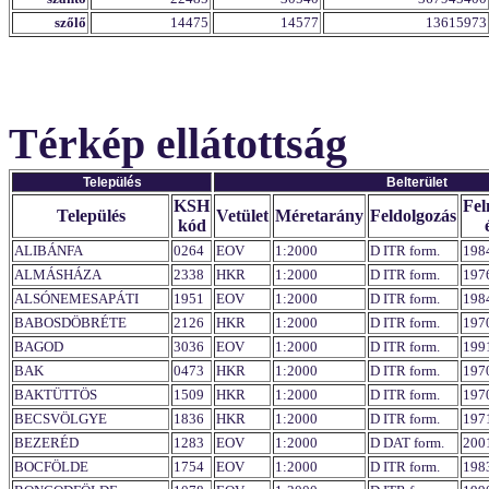
szőlő
14475
14577
13615973
Térkép ellátottság
Település
Belterület
KSH
Fel
Település
Vetület
Méretarány
Feldolgozás
kód
ALIBÁNFA
0264
EOV
1:2000
D ITR form.
198
ALMÁSHÁZA
2338
HKR
1:2000
D ITR form.
197
ALSÓNEMESAPÁTI
1951
EOV
1:2000
D ITR form.
198
BABOSDÖBRÉTE
2126
HKR
1:2000
D ITR form.
197
BAGOD
3036
EOV
1:2000
D ITR form.
199
BAK
0473
HKR
1:2000
D ITR form.
197
BAKTÜTTÖS
1509
HKR
1:2000
D ITR form.
197
BECSVÖLGYE
1836
HKR
1:2000
D ITR form.
197
BEZERÉD
1283
EOV
1:2000
D DAT form.
200
BOCFÖLDE
1754
EOV
1:2000
D ITR form.
198