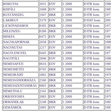
KISKUTAS
2031
EOV
1:2000
D ITR form.
198
KISPÁLI
1608
EOV
1:2000
D ITR form.
198
KUSTÁNSZEG
1947
HKR
1:2000
D ITR form.
197
LAKHEGY
3379
EOV
1:2000
D DAT form.
200
LICKÓVADAMOS
0305
HKR
1:2000
D ITR form.
197
MILEJSZEG
0266
HKR
1:2000
D ITR form.
197
MISEFA
0475
EOV
1:2000
D ITR form.
199
NAGYKAPORNAK
2058
EOV
1:2000
D ITR form.
198
NAGYKUTAS
2217
EOV
1:2000
D ITR form.
198
NAGYLENGYEL
0445
HKR
1:2000
D ITR form.
197
NAGYPÁLI
2846
EOV
1:2000
D ITR form.
198
NEMESAPÁTI
0616
EOV
1:2000
D ITR form.
198
NEMESHETÉS
0765
HKR
1:2000
D ITR form.
196
NEMESRÁDÓ
1802
HKR
1:2000
D ITR form.
197
NEMESSÁNDORHÁZA
2560
HKR
1:2000
D ITR form.
197
NEMESSZENTANDRÁS
0805
HKR
1:2000
D ITR form.
196
NÉMETFALU
2541
HKR
1:2000
D ITR form.
197
ORBÁNYOSFA
2083
EOV
1:2000
D ITR form.
197
ORMÁNDLAK
2249
HKR
1:2000
D ITR form.
196
OZMÁNBÜK
1895
EOV
1:2000
D ITR form.
198