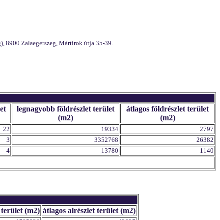
), 8900 Zalaegerszeg, Mártírok útja 35-39.
et
legnagyobb földrészlet terület
átlagos földrészlet terület
(m2)
(m2)
22
19334
2797
3
3352768
26382
4
13780
1140
 terület (m2)
átlagos alrészlet terület (m2)