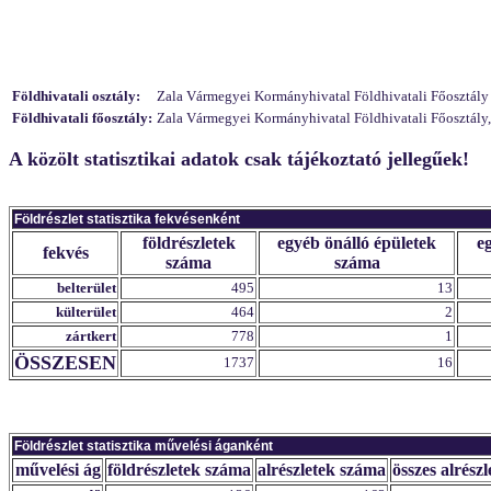
Földhivatali osztály:
Zala Vármegyei Kormányhivatal Földhivatali Főosztály In
Földhivatali főosztály:
Zala Vármegyei Kormányhivatal Földhivatali Főosztály,
A közölt statisztikai adatok csak tájékoztató jellegűek!
Földrészlet statisztika fekvésenként
földrészletek
egyéb önálló épületek
e
fekvés
száma
száma
belterület
495
13
külterület
464
2
zártkert
778
1
ÖSSZESEN
1737
16
Földrészlet statisztika művelési áganként
művelési ág
földrészletek száma
alrészletek száma
összes alrészl