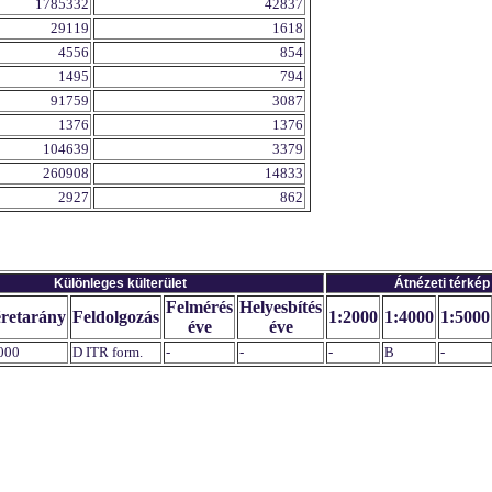
1785332
42837
29119
1618
4556
854
1495
794
91759
3087
1376
1376
104639
3379
260908
14833
2927
862
Különleges külterület
Átnézeti térkép
Felmérés
Helyesbítés
retarány
Feldolgozás
1:2000
1:4000
1:5000
éve
éve
000
D ITR form.
-
-
-
B
-