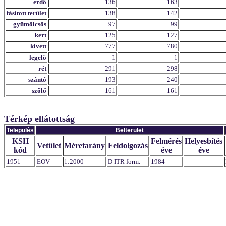
erdő
136
163
fásított terület
138
142
gyümölcsös
97
99
kert
125
127
kivett
777
780
legelő
1
1
rét
291
298
szántó
193
240
szőlő
161
161
Térkép ellátottság
Település
Belterület
KSH
Felmérés
Helyesbítés
Vetület
Méretarány
Feldolgozás
kód
éve
éve
1951
EOV
1:2000
D ITR form.
1984
-