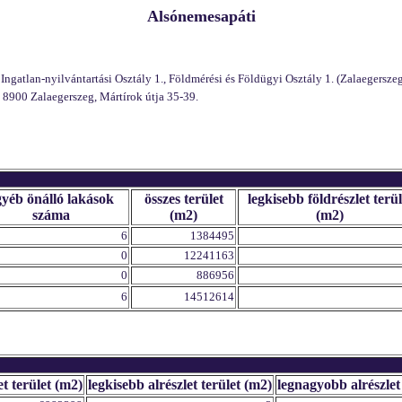
Alsónemesapáti
gatlan-nyilvántartási Osztály 1., Földmérési és Földügyi Osztály 1. (Zalaegerszeg
 8900 Zalaegerszeg, Mártírok útja 35-39.
gyéb önálló lakások
összes terület
legkisebb földrészlet terül
száma
(m2)
(m2)
6
1384495
0
12241163
0
886956
6
14512614
et terület (m2)
legkisebb alrészlet terület (m2)
legnagyobb alrészlet