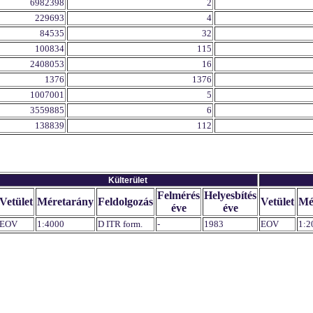
6982398
2
229693
4
84535
32
100834
115
2408053
16
1376
1376
1007001
5
3559885
6
138839
112
Külterület
Felmérés
Helyesbítés
Vetület
Méretarány
Feldolgozás
Vetület
Mé
éve
éve
EOV
1:4000
D ITR form.
-
1983
EOV
1:2