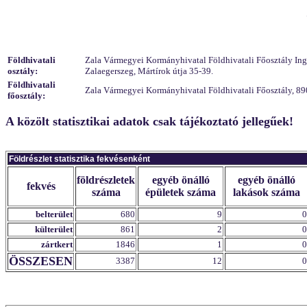
Földhivatali
Zala Vármegyei Kormányhivatal Földhivatali Főosztály Ingat
osztály:
Zalaegerszeg, Mártírok útja 35-39.
Földhivatali
Zala Vármegyei Kormányhivatal Földhivatali Főosztály, 890
főosztály:
A közölt statisztikai adatok csak tájékoztató jellegűek!
Földrészlet statisztika fekvésenként
földrészletek
egyéb önálló
egyéb önálló
fekvés
száma
épületek száma
lakások száma
belterület
680
9
0
külterület
861
2
0
zártkert
1846
1
0
ÖSSZESEN
3387
12
0