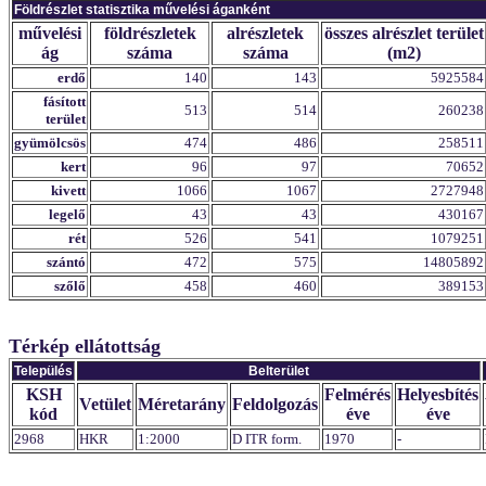
Földrészlet statisztika művelési áganként
művelési
földrészletek
alrészletek
összes alrészlet terület
ág
száma
száma
(m2)
erdő
140
143
5925584
fásított
513
514
260238
terület
gyümölcsös
474
486
258511
kert
96
97
70652
kivett
1066
1067
2727948
legelő
43
43
430167
rét
526
541
1079251
szántó
472
575
14805892
szőlő
458
460
389153
Térkép ellátottság
Település
Belterület
KSH
Felmérés
Helyesbítés
Vetület
Méretarány
Feldolgozás
kód
éve
éve
2968
HKR
1:2000
D ITR form.
1970
-