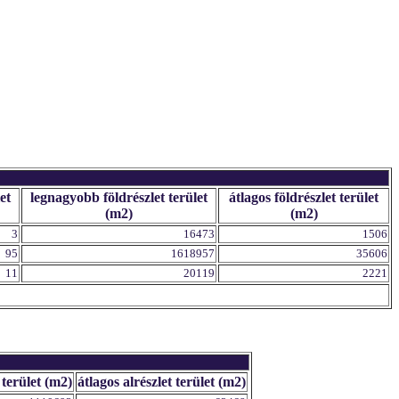
et
legnagyobb földrészlet terület
átlagos földrészlet terület
(m2)
(m2)
3
16473
1506
95
1618957
35606
11
20119
2221
 terület (m2)
átlagos alrészlet terület (m2)