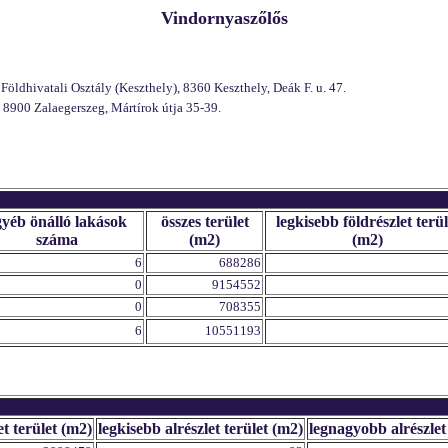
Vindornyaszőlős
öldhivatali Osztály (Keszthely), 8360 Keszthely, Deák F. u. 47.
 8900 Zalaegerszeg, Mártírok útja 35-39.
gyéb önálló lakások
összes terület
legkisebb földrészlet terül
száma
(m2)
(m2)
6
688286
0
9154552
0
708355
6
10551193
et terület (m2)
legkisebb alrészlet terület (m2)
legnagyobb alrészlet