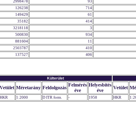
2998478
93
126238
714
149429
61
35182
414
3218118
3
500830
934
881604
11
2503787
410
137527
406
Külterület
Felmérés
Helyesbítés
Vetület
Méretarány
Feldolgozás
Vetület
Mé
éve
éve
HKR
1:2000
D ITR form.
-
1958
HKR
1:2