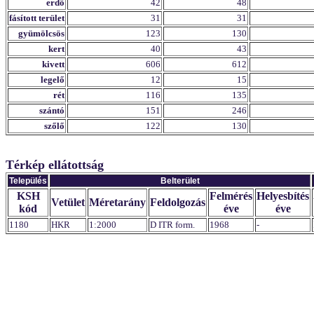
erdő
42
48
fásított terület
31
31
gyümölcsös
123
130
kert
40
43
kivett
606
612
legelő
12
15
rét
116
135
szántó
151
246
szőlő
122
130
Térkép ellátottság
Település
Belterület
KSH
Felmérés
Helyesbítés
Vetület
Méretarány
Feldolgozás
kód
éve
éve
1180
HKR
1:2000
D ITR form.
1968
-