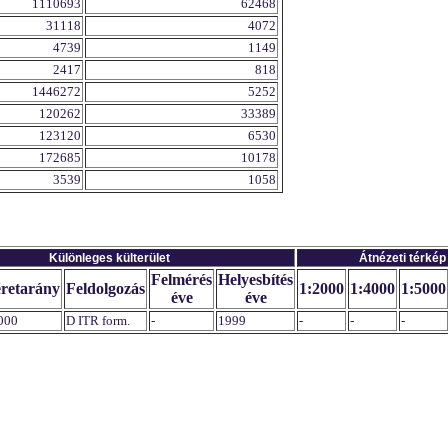
1110693
62468
31118
4072
4739
1149
2417
818
1446272
5252
120262
33389
123120
6530
172685
10178
3539
1058
Különleges külterület
Átnézeti térkép
Felmérés
Helyesbítés
retarány
Feldolgozás
1:2000
1:4000
1:5000
éve
éve
000
D ITR form.
-
1999
-
-
-