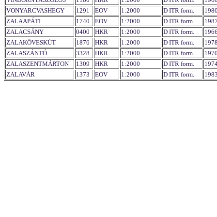
VONYARCVASHEGY
1291
EOV
1:2000
D ITR form.
198
ZALAAPÁTI
1740
EOV
1:2000
D ITR form.
198
ZALACSÁNY
0400
HKR
1:2000
D ITR form.
196
ZALAKÖVESKÚT
1876
HKR
1:2000
D ITR form.
197
ZALASZÁNTÓ
3328
HKR
1:2000
D ITR form.
197
ZALASZENTMÁRTON
1309
HKR
1:2000
D ITR form.
197
ZALAVÁR
1373
EOV
1:2000
D ITR form.
198