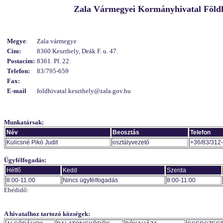
Zala Vármegyei Kormányhivatal Földhiv
Megye
:
Zala vármegye
Cím:
8360 Keszthely, Deák F. u. 47.
Postacím:
8361. Pf. 22.
Telefon:
83/795-659
Fax:
E-mail
foldhivatal.keszthely@zala.gov.hu
Munkatársak:
Név
Beosztás
Telefon
Kulicsné Pikó Judit
osztályvezető
+36/83/312
Ügyfélfogadás:
Hétfő
Kedd
Szerda
8:00-11.00
Nincs ügyfélfogadás
8:00-11:00
Ebédidő:
A hivatalhoz tartozó községek: