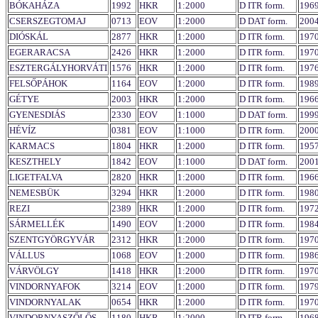
BÓKAHÁZA
1992
HKR
1:2000
D ITR form.
196
CSERSZEGTOMAJ
0713
EOV
1:2000
D DAT form.
200
DIÓSKÁL
2877
HKR
1:2000
D ITR form.
197
EGERARACSA
2426
HKR
1:2000
D ITR form.
197
ESZTERGÁLYHORVÁTI
1576
HKR
1:2000
D ITR form.
197
FELSŐPÁHOK
1164
EOV
1:2000
D ITR form.
198
GÉTYE
2003
HKR
1:2000
D ITR form.
196
GYENESDIÁS
2330
EOV
1:1000
D DAT form.
199
HÉVÍZ
0381
EOV
1:1000
D ITR form.
200
KARMACS
1804
HKR
1:2000
D ITR form.
195
KESZTHELY
1842
EOV
1:1000
D DAT form.
200
LIGETFALVA
2820
HKR
1:2000
D ITR form.
196
NEMESBÜK
3294
HKR
1:2000
D ITR form.
198
REZI
2389
HKR
1:2000
D ITR form.
197
SÁRMELLÉK
1490
EOV
1:2000
D ITR form.
198
SZENTGYÖRGYVÁR
2312
HKR
1:2000
D ITR form.
197
VÁLLUS
1068
EOV
1:2000
D ITR form.
198
VÁRVÖLGY
1418
HKR
1:2000
D ITR form.
197
VINDORNYAFOK
3214
EOV
1:2000
D ITR form.
197
VINDORNYALAK
0654
HKR
1:2000
D ITR form.
197
VINDORNYASZŐLŐS
1180
HKR
1:2000
D ITR form.
196