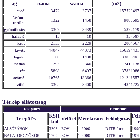
ág
száma
száma
(m2)
erdő
3472
3737
157523497
fásított
1322
1458
9088695
terület
gyümölcsös
3307
3439
5872179
halastó
15
19
354587
kert
2133
2229
2064567
kivett
44047
44373
156594431
legelő
1188
1408
33036491
nádas
293
340
7419138
rét
5898
6407
37831086
szántó
10765
13366
121246557
szőlő
3305
3460
4841225
Térkép ellátottság
Település
Belterület
KSH
Fel
Település
Vetület
Méretarány
Feldolgozás
kód
ALSÓPÁHOK
3208
EOV
1:2000
D ITR form.
199
BALATONGYÖRÖK
1700
EOV
1:2000
D ITR form.
197