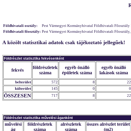
R
Földhivatali osztály:
Pest Vármegyei Kormányhivatal Földhivatali Főosztály F
Földhivatali főosztály:
Pest Vármegyei Kormányhivatal Földhivatali Főosztály,
A közölt statisztikai adatok csak tájékoztató jellegűek!
Földrészlet statisztika fekvésenként
földrészletek
egyéb önálló
egyéb önálló
fekvés
száma
épületek száma
lakások száma
belterület
572
8
22
külterület
145
0
0
ÖSSZESEN
717
8
22
Földrészlet statisztika művelési áganként
művelési
földrészletek
alrészletek
összes alrészlet terület
ág
száma
száma
(m2)