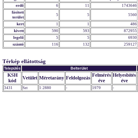
erdő
6
11
1743646
fásított
5
5
5560
terület
kert
1
1
486
kivett
590
593
872955
legelő
5
5
6930
szántó
116
132
259127
Térkép ellátottság
Település
Belterület
KSH
Felmérés
Helyesbítés
Vetület
Méretarány
Feldolgozás
kód
éve
éve
3431
Szt
1:2880
-
1979
-