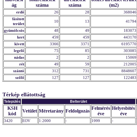
ág
száma
száma
(m2)
erdő
26
28
368046
fásított
10
13
41794
terület
gyümölcsös
48
49
183073
kert
459
459
443170
kivett
3366
3371
6195770
legelő
75
85
303085
nádas
2
2
15069
rét
49
59
212005
szántó
312
731
8848607
szőlő
127
127
122483
Térkép ellátottság
Település
Belterület
KSH
Felmérés
Helyesbítés
Vetület
Méretarány
Feldolgozás
kód
éve
éve
3420
EOV
1:2000
-
1999
-