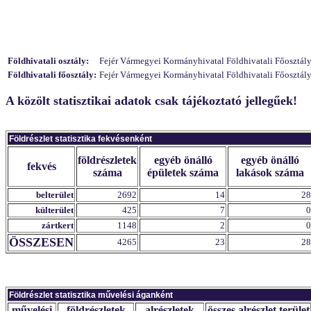
Földhivatali osztály:
Fejér Vármegyei Kormányhivatal Földhivatali Főosztály 
Földhivatali főosztály:
Fejér Vármegyei Kormányhivatal Földhivatali Főosztály 
A közölt statisztikai adatok csak tájékoztató jellegűek!
Földrészlet statisztika fekvésenként
földrészletek
egyéb önálló
egyéb önálló
fekvés
száma
épületek száma
lakások száma
belterület
2692
14
28
külterület
425
7
0
zártkert
1148
2
0
ÖSSZESEN
4265
23
28
Földrészlet statisztika művelési áganként
művelési
földrészletek
alrészletek
összes alrészlet terület