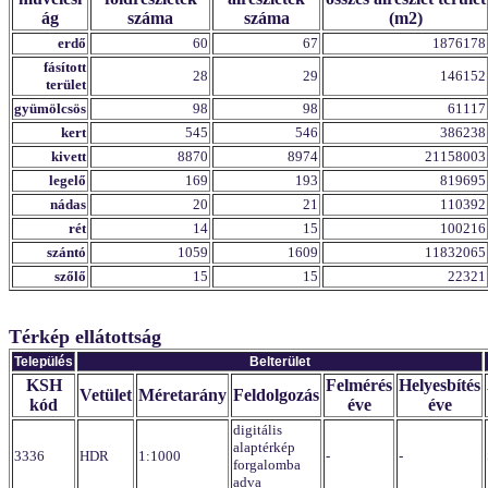
ág
száma
száma
(m2)
erdő
60
67
1876178
fásított
28
29
146152
terület
gyümölcsös
98
98
61117
kert
545
546
386238
kivett
8870
8974
21158003
legelő
169
193
819695
nádas
20
21
110392
rét
14
15
100216
szántó
1059
1609
11832065
szőlő
15
15
22321
Térkép ellátottság
Település
Belterület
KSH
Felmérés
Helyesbítés
Vetület
Méretarány
Feldolgozás
kód
éve
éve
digitális
alaptérkép
3336
HDR
1:1000
-
-
forgalomba
adva