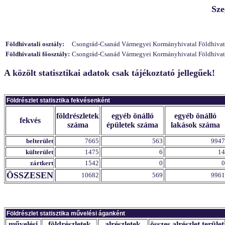
Sze
Földhivatali osztály:
Csongrád-Csanád Vármegyei Kormányhivatal Földhivatali
Földhivatali főosztály:
Csongrád-Csanád Vármegyei Kormányhivatal Földhivatali
A közölt statisztikai adatok csak tájékoztató jellegűek!
Földrészlet statisztika fekvésenként
földrészletek
egyéb önálló
egyéb önálló
fekvés
száma
épületek száma
lakások száma
belterület
7665
563
9947
külterület
1475
6
14
zártkert
1542
0
0
ÖSSZESEN
10682
569
9961
Földrészlet statisztika művelési áganként
művelési
földrészletek
alrészletek
összes alrészlet terület