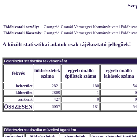
Sze
Földhivatali osztály:
Csongrád-Csanád Vármegyei Kormányhivatal Földhivatali
Földhivatali főosztály:
Csongrád-Csanád Vármegyei Kormányhivatal Földhivatali
A közölt statisztikai adatok csak tájékoztató jellegűek!
Földrészlet statisztika fekvésenként
földrészletek
egyéb önálló
egyéb önálló
fekvés
száma
épületek száma
lakások száma
belterület
2821
180
54
külterület
2809
1
0
zártkert
427
0
0
ÖSSZESEN
6057
181
54
Földrészlet statisztika művelési áganként
művelési
földrészletek
alrészletek
összes alrészlet terület