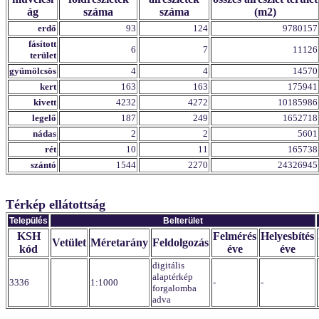
ág
száma
száma
(m2)
erdő
93
124
9780157
fásított
6
7
11126
terület
gyümölcsös
4
4
14570
kert
163
163
175941
kivett
4232
4272
10185986
legelő
187
249
1652718
nádas
2
2
5601
rét
10
11
165738
szántó
1544
2270
24326945
Térkép ellátottság
Település
Belterület
KSH
Felmérés
Helyesbítés
Vetület
Méretarány
Feldolgozás
kód
éve
éve
digitális
alaptérkép
3336
1:1000
-
-
forgalomba
adva