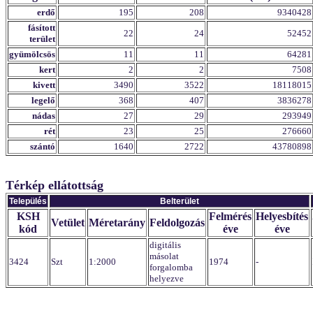
erdő
195
208
9340428
fásított
22
24
52452
terület
gyümölcsös
11
11
64281
kert
2
2
7508
kivett
3490
3522
18118015
legelő
368
407
3836278
nádas
27
29
293949
rét
23
25
276660
szántó
1640
2722
43780898
Térkép ellátottság
Település
Belterület
KSH
Felmérés
Helyesbítés
Vetület
Méretarány
Feldolgozás
kód
éve
éve
digitális
másolat
3424
Szt
1:2000
1974
-
forgalomba
helyezve