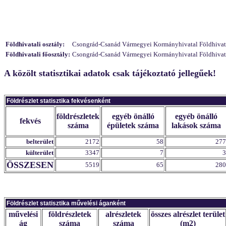
Földhivatali osztály:
Csongrád-Csanád Vármegyei Kormányhivatal Földhivatali
Földhivatali főosztály:
Csongrád-Csanád Vármegyei Kormányhivatal Földhivatali
A közölt statisztikai adatok csak tájékoztató jellegűek!
Földrészlet statisztika fekvésenként
földrészletek
egyéb önálló
egyéb önálló
fekvés
száma
épületek száma
lakások száma
belterület
2172
58
277
külterület
3347
7
3
ÖSSZESEN
5519
65
280
Földrészlet statisztika művelési áganként
művelési
földrészletek
alrészletek
összes alrészlet terület
ág
száma
száma
(m2)