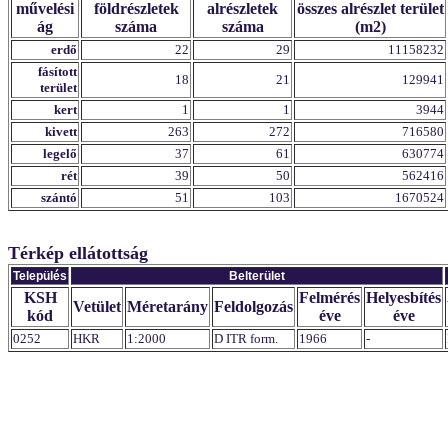
művelési
földrészletek
alrészletek
összes alrészlet terület
ág
száma
száma
(m2)
erdő
22
29
11158232
fásított
18
21
129941
terület
kert
1
1
3944
kivett
263
272
716580
legelő
37
61
630774
rét
39
50
562416
szántó
51
103
1670524
Térkép ellátottság
Település
Belterület
KSH
Felmérés
Helyesbítés
Vetület
Méretarány
Feldolgozás
kód
éve
éve
0252
HKR
1:2000
D ITR form.
1966
-