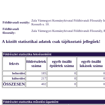
Zala Vármegyei Kormányhivatal Földhivatali Főosztály Ing
Földhivatali osztály:
Kossuth u. 10.
Földhivatali
Zala Vármegyei Kormányhivatal Földhivatali Főosztály, 8
főosztály:
A közölt statisztikai adatok csak tájékoztató jellegűek!
Földrészlet statisztika fekvésenként
földrészletek
egyéb önálló
egyéb önálló
fekvés
száma
épületek száma
lakások száma
belterület
185
0
0
külterület
217
0
0
ÖSSZESEN
402
0
0
Földrészlet statisztika művelési áganként