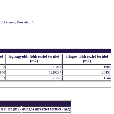
68 Letenye, Kossuth u. 10.
et
legnagyobb földrészlet terület
átlagos földrészlet terület
(m2)
(m2)
5
11064
1688
100
1229287
26451
3
11226
1144
 terület (m2)
átlagos alrészlet terület (m2)