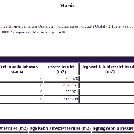
Maróc
gatlan-nyilvántartási Osztály 2., Földmérési és Földügyi Osztály 2. (Letenye), 88
 8900 Zalaegerszeg, Mártírok útja 35-39.
gyéb önálló lakások
összes terület
legkisebb földrészlet terül
száma
(m2)
(m2)
0
305578
0
4073157
0
779974
0
5158709
et terület (m2)
legkisebb alrészlet terület (m2)
legnagyobb alrészlet