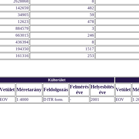
2628868
8
142659
482
34905
59
12623
478
884579
3
663015
246
436394
8
194350
1517
161316
253
Külterület
Felmérés
Helyesbítés
Vetület
Méretarány
Feldolgozás
Vetület
Mé
éve
éve
EOV
1:4000
D ITR form.
-
2001
EOV
1:2