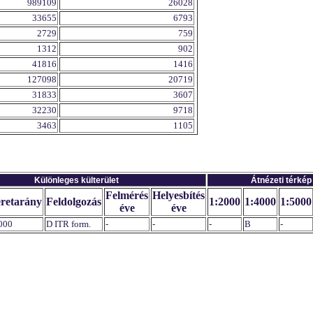
989109
26028
33655
6793
2729
759
1312
902
41816
1416
127098
20719
31833
3607
32230
9718
3463
1105
Különleges külterület
Átnézeti térkép
Felmérés
Helyesbítés
retarány
Feldolgozás
1:2000
1:4000
1:5000
éve
éve
000
D ITR form.
-
-
-
B
-