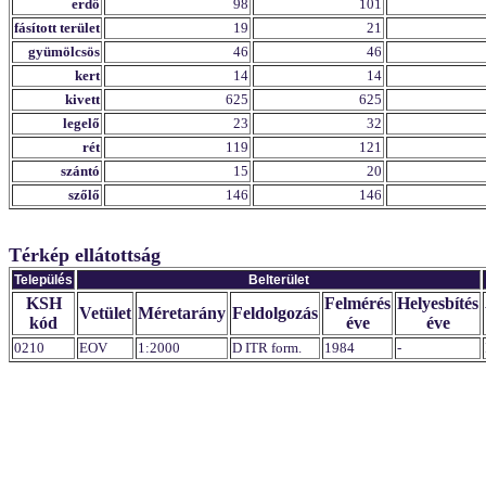
erdő
98
101
fásított terület
19
21
gyümölcsös
46
46
kert
14
14
kivett
625
625
legelő
23
32
rét
119
121
szántó
15
20
szőlő
146
146
Térkép ellátottság
Település
Belterület
KSH
Felmérés
Helyesbítés
Vetület
Méretarány
Feldolgozás
kód
éve
éve
0210
EOV
1:2000
D ITR form.
1984
-