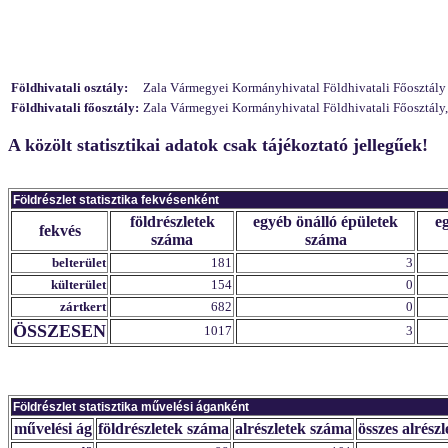
Földhivatali osztály:
Zala Vármegyei Kormányhivatal Földhivatali Főosztály In
Földhivatali főosztály:
Zala Vármegyei Kormányhivatal Földhivatali Főosztály,
A közölt statisztikai adatok csak tájékoztató jellegűek!
Földrészlet statisztika fekvésenként
földrészletek
egyéb önálló épületek
e
fekvés
száma
száma
belterület
181
3
külterület
154
0
zártkert
682
0
ÖSSZESEN
1017
3
Földrészlet statisztika művelési áganként
művelési ág
földrészletek száma
alrészletek száma
összes alrészl