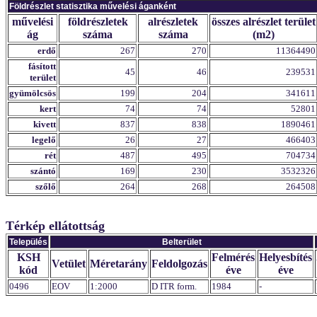
Földrészlet statisztika művelési áganként
művelési
földrészletek
alrészletek
összes alrészlet terület
ág
száma
száma
(m2)
erdő
267
270
11364490
fásított
45
46
239531
terület
gyümölcsös
199
204
341611
kert
74
74
52801
kivett
837
838
1890461
legelő
26
27
466403
rét
487
495
704734
szántó
169
230
3532326
szőlő
264
268
264508
Térkép ellátottság
Település
Belterület
KSH
Felmérés
Helyesbítés
Vetület
Méretarány
Feldolgozás
kód
éve
éve
0496
EOV
1:2000
D ITR form.
1984
-