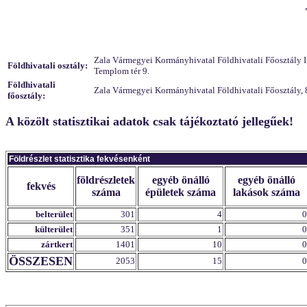
Zala Vármegyei Kormányhivatal Földhivatali Főosztály Ing
Földhivatali osztály:
Templom tér 9.
Földhivatali
Zala Vármegyei Kormányhivatal Földhivatali Főosztály, 
főosztály:
A közölt statisztikai adatok csak tájékoztató jellegűek!
Földrészlet statisztika fekvésenként
földrészletek
egyéb önálló
egyéb önálló
fekvés
száma
épületek száma
lakások száma
belterület
301
4
0
külterület
351
1
0
zártkert
1401
10
0
ÖSSZESEN
2053
15
0