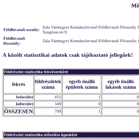
Mi
Zala Vármegyei Kormányhivatal Földhivatali Főosztály Ing
Földhivatali osztály:
Templom tér 9.
Földhivatali
Zala Vármegyei Kormányhivatal Földhivatali Főosztály, 
főosztály:
A közölt statisztikai adatok csak tájékoztató jellegűek!
Földrészlet statisztika fekvésenként
földrészletek
egyéb önálló
egyéb önálló
fekvés
száma
épületek száma
lakások száma
belterület
451
1
0
külterület
348
0
0
ÖSSZESEN
799
1
0
Földrészlet statisztika művelési áganként