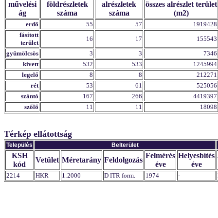
művelési
földrészletek
alrészletek
összes alrészlet terület
ág
száma
száma
(m2)
erdő
55
57
1919428
fásított
16
17
155543
terület
gyümölcsös
3
3
7346
kivett
532
533
1245994
legelő
8
8
212271
rét
53
61
525056
szántó
167
266
4419397
szőlő
11
11
18098
Térkép ellátottság
Település
Belterület
KSH
Felmérés
Helyesbítés
Vetület
Méretarány
Feldolgozás
kód
éve
éve
2214
HKR
1:2000
D ITR form.
1974
-