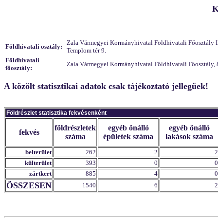
K
Zala Vármegyei Kormányhivatal Földhivatali Főosztály Ing
Földhivatali osztály:
Templom tér 9.
Földhivatali
Zala Vármegyei Kormányhivatal Földhivatali Főosztály, 
főosztály:
A közölt statisztikai adatok csak tájékoztató jellegűek!
Földrészlet statisztika fekvésenként
földrészletek
egyéb önálló
egyéb önálló
fekvés
száma
épületek száma
lakások száma
belterület
262
2
2
külterület
393
0
0
zártkert
885
4
0
ÖSSZESEN
1540
6
2