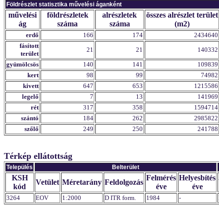
Földrészlet statisztika művelési áganként
művelési
földrészletek
alrészletek
összes alrészlet terület
ág
száma
száma
(m2)
erdő
166
174
2434640
fásított
21
21
140332
terület
gyümölcsös
140
141
109839
kert
98
99
74982
kivett
647
653
1215586
legelő
7
13
141969
rét
317
358
1594714
szántó
184
262
2985822
szőlő
249
250
241788
Térkép ellátottság
Település
Belterület
KSH
Felmérés
Helyesbítés
Vetület
Méretarány
Feldolgozás
kód
éve
éve
3264
EOV
1:2000
D ITR form.
1984
-