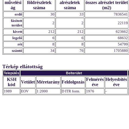
művelési
földrészletek
alrészletek
összes alrészlet terület
ág
száma
száma
(m2)
erdő
30
33
7836541
fásított
2
2
22119
terület
kivett
212
212
623662
legelő
6
6
68632
rét
8
8
54799
szántó
34
76
1705880
Térkép ellátottság
Település
Belterület
KSH
Felmérés
Helyesbítés
Vetület
Méretarány
Feldolgozás
kód
éve
éve
1989
EOV
1:2000
D ITR form.
1976
-