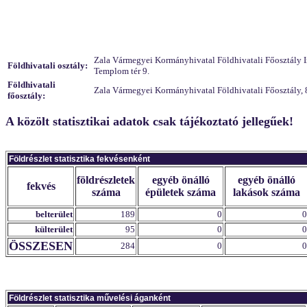
Zala Vármegyei Kormányhivatal Földhivatali Főosztály Ing
Földhivatali osztály:
Templom tér 9.
Földhivatali
Zala Vármegyei Kormányhivatal Földhivatali Főosztály, 
főosztály:
A közölt statisztikai adatok csak tájékoztató jellegűek!
Földrészlet statisztika fekvésenként
földrészletek
egyéb önálló
egyéb önálló
fekvés
száma
épületek száma
lakások száma
belterület
189
0
0
külterület
95
0
0
ÖSSZESEN
284
0
0
Földrészlet statisztika művelési áganként