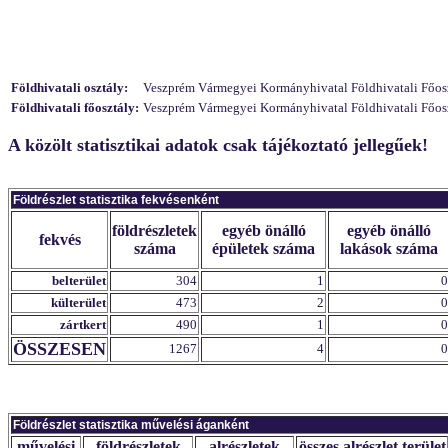
Földhivatali osztály:
Veszprém Vármegyei Kormányhivatal Földhivatali Főosztá
Földhivatali főosztály:
Veszprém Vármegyei Kormányhivatal Földhivatali Főosz
A közölt statisztikai adatok csak tájékoztató jellegűek!
Földrészlet statisztika fekvésenként
földrészletek
egyéb önálló
egyéb önálló
fekvés
száma
épületek száma
lakások száma
belterület
304
1
0
külterület
473
2
0
zártkert
490
1
0
ÖSSZESEN
1267
4
0
Földrészlet statisztika művelési áganként
művelési
földrészletek
alrészletek
összes alrészlet terület