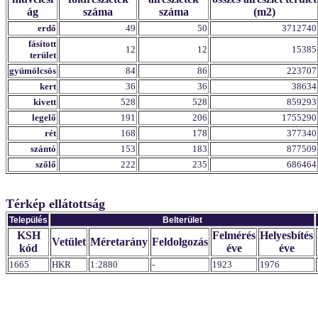
ág
száma
száma
(m2)
erdő
49
50
3712740
fásított
12
12
15385
terület
gyümölcsös
84
86
223707
kert
36
36
38634
kivett
528
528
859293
legelő
191
206
1755290
rét
168
178
377340
szántó
153
183
877509
szőlő
222
235
686464
Térkép ellátottság
Település
Belterület
KSH
Felmérés
Helyesbítés
Vetület
Méretarány
Feldolgozás
kód
éve
éve
1665
HKR
1:2880
-
1923
1976