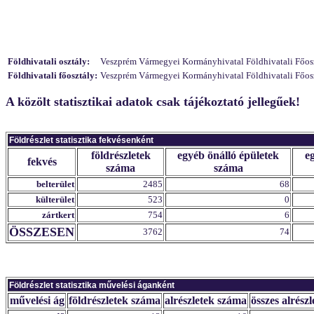
Földhivatali osztály:
Veszprém Vármegyei Kormányhivatal Földhivatali Főosztá
Földhivatali főosztály:
Veszprém Vármegyei Kormányhivatal Földhivatali Főosz
A közölt statisztikai adatok csak tájékoztató jellegűek!
Földrészlet statisztika fekvésenként
földrészletek
egyéb önálló épületek
e
fekvés
száma
száma
belterület
2485
68
külterület
523
0
zártkert
754
6
ÖSSZESEN
3762
74
Földrészlet statisztika művelési áganként
művelési ág
földrészletek száma
alrészletek száma
összes alrészl