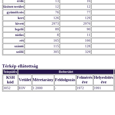
erdő
13
16
fásított terület
12
12
gyümölcsös
76
77
kert
126
129
kivett
2973
2976
legelő
89
90
nádas
8
11
rét
165
166
szántó
115
128
szőlő
305
329
Térkép ellátottság
Település
Belterület
KSH
Felmérés
Helyesbítés
Vetület
Méretarány
Feldolgozás
kód
éve
éve
3052
EOV
1:2000
-
1972
1991