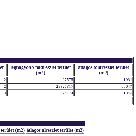
et
legnagyobb földrészlet terület
átlagos földrészlet terület
(m2)
(m2)
2
97575
1084
2
25826317
56647
3
24174
1344
 terület (m2)
átlagos alrészlet terület (m2)