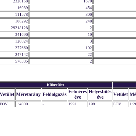
2320158
1670
16989
454
111578
306
106292
248
29218128
2
341696
10
120824
3
277660
102
247142
22
576385
2
Külterület
Felmérés
Helyesbítés
Vetület
Méretarány
Feldolgozás
Vetület
Mé
éve
éve
EOV
1:4000
-
1991
1991
EOV
1:2