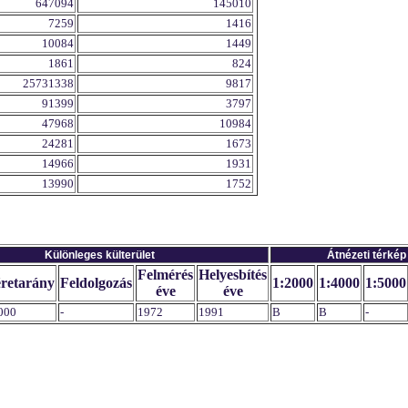
647094
145010
7259
1416
10084
1449
1861
824
25731338
9817
91399
3797
47968
10984
24281
1673
14966
1931
13990
1752
Különleges külterület
Átnézeti térkép
Felmérés
Helyesbítés
retarány
Feldolgozás
1:2000
1:4000
1:5000
éve
éve
000
-
1972
1991
B
B
-