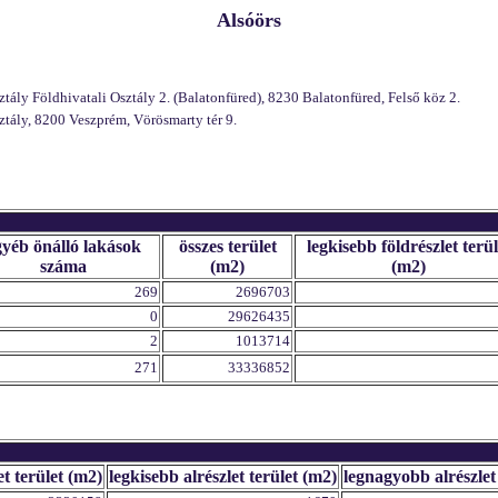
Alsóörs
ly Földhivatali Osztály 2. (Balatonfüred), 8230 Balatonfüred, Felső köz 2.
tály, 8200 Veszprém, Vörösmarty tér 9.
gyéb önálló lakások
összes terület
legkisebb földrészlet terül
száma
(m2)
(m2)
269
2696703
0
29626435
2
1013714
271
33336852
et terület (m2)
legkisebb alrészlet terület (m2)
legnagyobb alrészlet