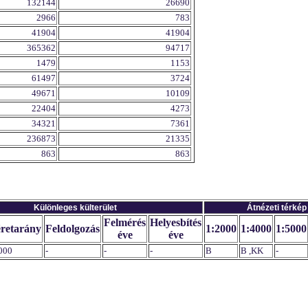
132144
26690
2966
783
41904
41904
365362
94717
1479
1153
61497
3724
49671
10109
22404
4273
34321
7361
236873
21335
863
863
Különleges külterület
Átnézeti térkép
Felmérés
Helyesbítés
retarány
Feldolgozás
1:2000
1:4000
1:5000
éve
éve
000
-
-
-
B
B ,KK
-