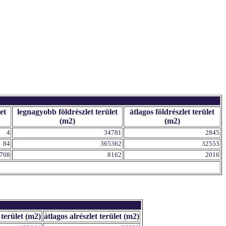
et
legnagyobb földrészlet terület
átlagos földrészlet terület
(m2)
(m2)
4
34781
2845
84
365362
32553
708
8162
2016
 terület (m2)
átlagos alrészlet terület (m2)