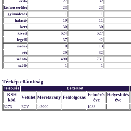
erdő
27
32
fásított terület
23
23
gyümölcsös
1
1
halastó
10
11
kert
30
30
kivett
624
627
legelő
37
42
nádas
9
13
rét
29
32
szántó
490
731
szőlő
1
1
Térkép ellátottság
Település
Belterület
KSH
Felmérés
Helyesbítés
Vetület
Méretarány
Feldolgozás
kód
éve
éve
3273
EOV
1:2000
-
1983
-