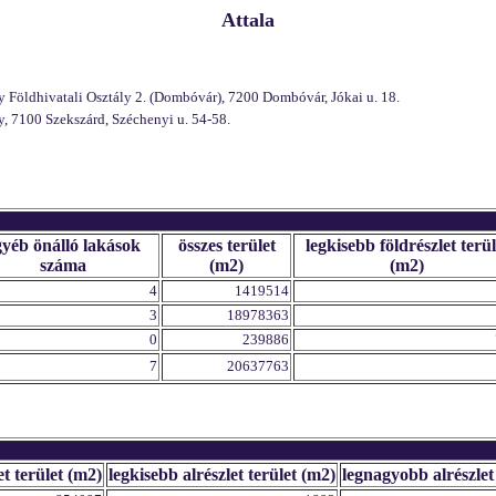
Attala
 Földhivatali Osztály 2. (Dombóvár), 7200 Dombóvár, Jókai u. 18.
, 7100 Szekszárd, Széchenyi u. 54-58.
gyéb önálló lakások
összes terület
legkisebb földrészlet terül
száma
(m2)
(m2)
4
1419514
3
18978363
0
239886
7
20637763
et terület (m2)
legkisebb alrészlet terület (m2)
legnagyobb alrészlet