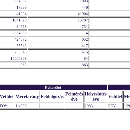
854087
1893
17999
446
41904
41904
1041890
15707
34578
731
2334883
4
424572
652
55543
417
235546
415
15595898
84
863
863
Külterület
Felmérés
Helyesbítés
Vetület
Méretarány
Feldolgozás
Vetület
Mé
éve
éve
EOV
1:4000
-
-
1983
EOV
1:2