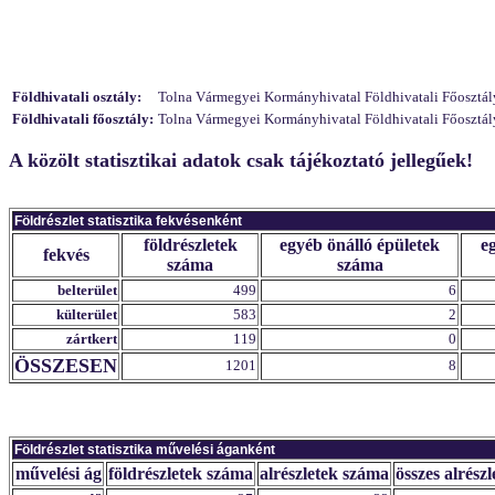
Földhivatali osztály:
Tolna Vármegyei Kormányhivatal Földhivatali Főosztály
Földhivatali főosztály:
Tolna Vármegyei Kormányhivatal Földhivatali Főosztály
A közölt statisztikai adatok csak tájékoztató jellegűek!
Földrészlet statisztika fekvésenként
földrészletek
egyéb önálló épületek
e
fekvés
száma
száma
belterület
499
6
külterület
583
2
zártkert
119
0
ÖSSZESEN
1201
8
Földrészlet statisztika művelési áganként
művelési ág
földrészletek száma
alrészletek száma
összes alrészl