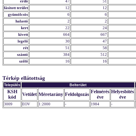
erdő
47
51
fásított terület
12
12
gyümölcsös
6
6
halastó
2
2
kert
22
24
kivett
664
667
legelő
30
47
rét
51
58
szántó
384
512
szőlő
16
16
Térkép ellátottság
Település
Belterület
KSH
Felmérés
Helyesbítés
Vetület
Méretarány
Feldolgozás
kód
éve
éve
3009
EOV
1:2000
-
1984
-