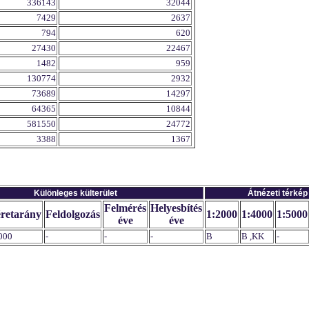
336143
32044
7429
2637
794
620
27430
22467
1482
959
130774
2932
73689
14297
64365
10844
581550
24772
3388
1367
Különleges külterület
Átnézeti térkép
Felmérés
Helyesbítés
retarány
Feldolgozás
1:2000
1:4000
1:5000
éve
éve
000
-
-
-
B
B ,KK
-