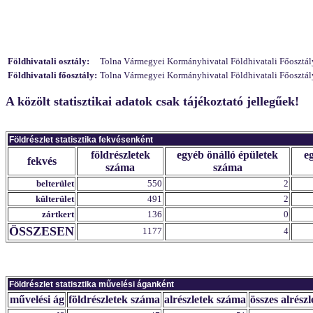
Földhivatali osztály:
Tolna Vármegyei Kormányhivatal Földhivatali Főosztály
Földhivatali főosztály:
Tolna Vármegyei Kormányhivatal Földhivatali Főosztály
A közölt statisztikai adatok csak tájékoztató jellegűek!
Földrészlet statisztika fekvésenként
földrészletek
egyéb önálló épületek
e
fekvés
száma
száma
belterület
550
2
külterület
491
2
zártkert
136
0
ÖSSZESEN
1177
4
Földrészlet statisztika művelési áganként
művelési ág
földrészletek száma
alrészletek száma
összes alrészl