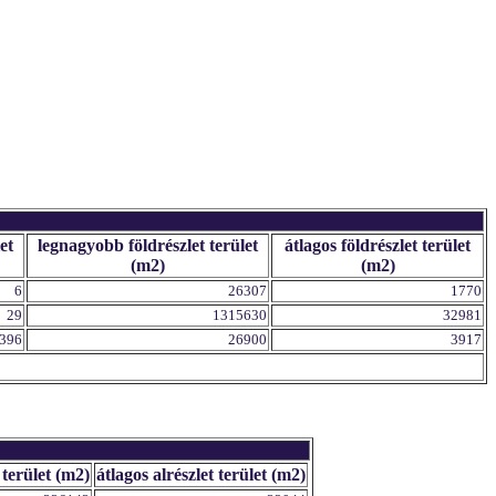
et
legnagyobb földrészlet terület
átlagos földrészlet terület
(m2)
(m2)
6
26307
1770
29
1315630
32981
396
26900
3917
 terület (m2)
átlagos alrészlet terület (m2)