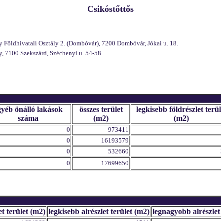
Csikóstőttős
 Földhivatali Osztály 2. (Dombóvár), 7200 Dombóvár, Jókai u. 18.
, 7100 Szekszárd, Széchenyi u. 54-58.
gyéb önálló lakások
összes terület
legkisebb földrészlet terül
száma
(m2)
(m2)
0
973411
0
16193579
0
532660
0
17699650
et terület (m2)
legkisebb alrészlet terület (m2)
legnagyobb alrészlet