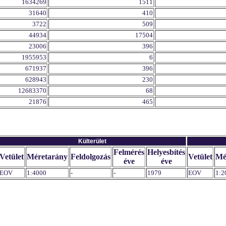
1634269
1511
31640
410
3722
509
44934
17504
23006
396
1955953
6
671937
396
628943
230
12683370
68
21876
465
Külterület
Felmérés
Helyesbítés
Vetület
Méretarány
Feldolgozás
Vetület
Mé
éve
éve
EOV
1:4000
-
-
1979
EOV
1:2