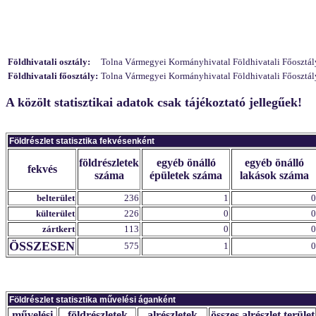
Földhivatali osztály:
Tolna Vármegyei Kormányhivatal Földhivatali Főosztály
Földhivatali főosztály:
Tolna Vármegyei Kormányhivatal Földhivatali Főosztály
A közölt statisztikai adatok csak tájékoztató jellegűek!
Földrészlet statisztika fekvésenként
földrészletek
egyéb önálló
egyéb önálló
fekvés
száma
épületek száma
lakások száma
belterület
236
1
0
külterület
226
0
0
zártkert
113
0
0
ÖSSZESEN
575
1
0
Földrészlet statisztika művelési áganként
művelési
földrészletek
alrészletek
összes alrészlet terület