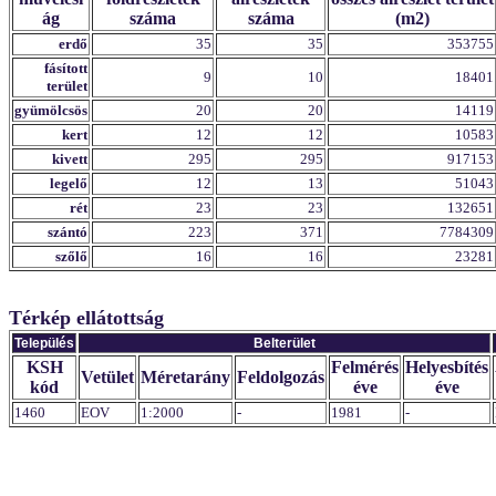
ág
száma
száma
(m2)
erdő
35
35
353755
fásított
9
10
18401
terület
gyümölcsös
20
20
14119
kert
12
12
10583
kivett
295
295
917153
legelő
12
13
51043
rét
23
23
132651
szántó
223
371
7784309
szőlő
16
16
23281
Térkép ellátottság
Település
Belterület
KSH
Felmérés
Helyesbítés
Vetület
Méretarány
Feldolgozás
kód
éve
éve
1460
EOV
1:2000
-
1981
-