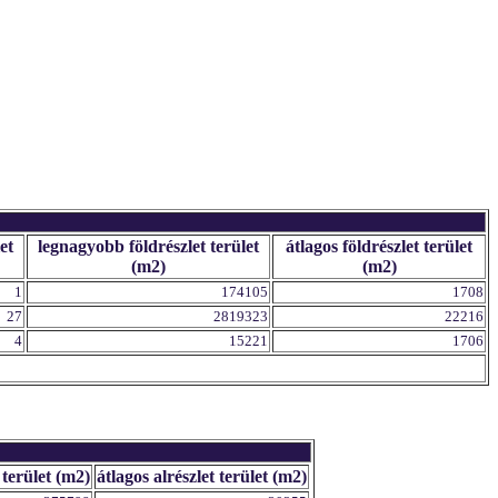
et
legnagyobb földrészlet terület
átlagos földrészlet terület
(m2)
(m2)
1
174105
1708
27
2819323
22216
4
15221
1706
 terület (m2)
átlagos alrészlet terület (m2)