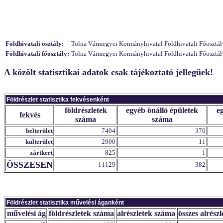
Földhivatali osztály:
Tolna Vármegyei Kormányhivatal Földhivatali Főosztály
Földhivatali főosztály:
Tolna Vármegyei Kormányhivatal Földhivatali Főosztály
A közölt statisztikai adatok csak tájékoztató jellegűek!
Földrészlet statisztika fekvésenként
földrészletek
egyéb önálló épületek
e
fekvés
száma
száma
belterület
7404
370
külterület
2900
11
zártkert
825
1
ÖSSZESEN
11129
382
Földrészlet statisztika művelési áganként
művelési ág
földrészletek száma
alrészletek száma
összes alrészl