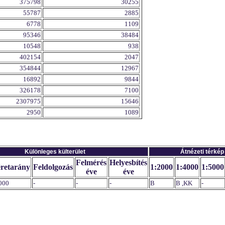
375798
30255
55787
2885
6778
1109
95346
38484
10548
938
402154
2047
354844
12967
16892
9844
326178
7100
2307975
15646
2950
1089
Különleges külterület
Átnézeti térkép
Felmérés
Helyesbítés
retarány
Feldolgozás
1:2000
1:4000
1:5000
éve
éve
000
-
-
-
B
B ,KK
-