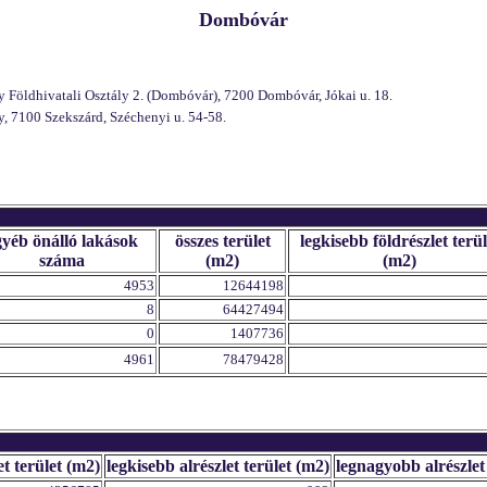
Dombóvár
 Földhivatali Osztály 2. (Dombóvár), 7200 Dombóvár, Jókai u. 18.
, 7100 Szekszárd, Széchenyi u. 54-58.
gyéb önálló lakások
összes terület
legkisebb földrészlet terül
száma
(m2)
(m2)
4953
12644198
8
64427494
0
1407736
4961
78479428
et terület (m2)
legkisebb alrészlet terület (m2)
legnagyobb alrészlet