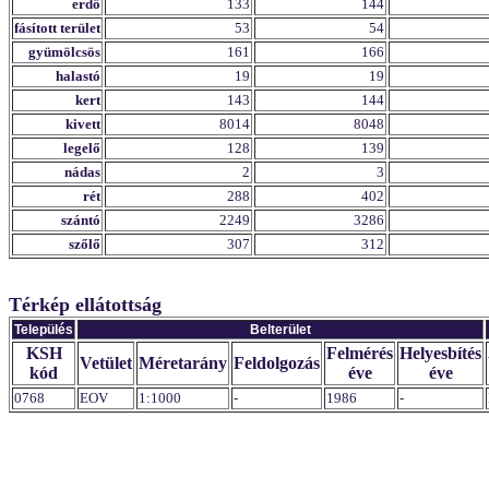
erdő
133
144
fásított terület
53
54
gyümölcsös
161
166
halastó
19
19
kert
143
144
kivett
8014
8048
legelő
128
139
nádas
2
3
rét
288
402
szántó
2249
3286
szőlő
307
312
Térkép ellátottság
Település
Belterület
KSH
Felmérés
Helyesbítés
Vetület
Méretarány
Feldolgozás
kód
éve
éve
0768
EOV
1:1000
-
1986
-