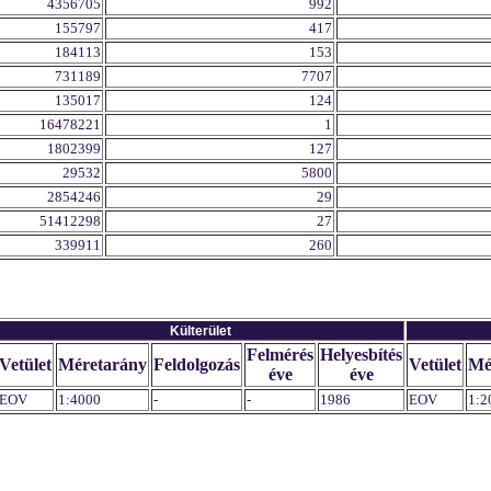
4356705
992
155797
417
184113
153
731189
7707
135017
124
16478221
1
1802399
127
29532
5800
2854246
29
51412298
27
339911
260
Külterület
Felmérés
Helyesbítés
Vetület
Méretarány
Feldolgozás
Vetület
Mé
éve
éve
EOV
1:4000
-
-
1986
EOV
1:2