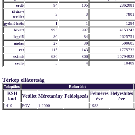
erdő
94
105
2862081
fásított
3
3
7801
terület
gyümölcsös
1
1
1284
kivett
993
997
4153243
legelő
80
84
2625751
nádas
27
30
500605
rét
115
143
1775732
szántó
636
866
25794922
szőlő
3
4
10409
Térkép ellátottság
Település
Belterület
KSH
Felmérés
Helyesbítés
Vetület
Méretarány
Feldolgozás
kód
éve
éve
1410
EOV
1:2000
-
1983
-