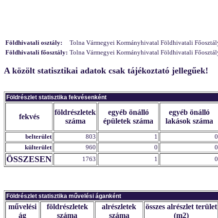
Földhivatali osztály:
Tolna Vármegyei Kormányhivatal Földhivatali Főosztály 
Földhivatali főosztály:
Tolna Vármegyei Kormányhivatal Földhivatali Főosztály
A közölt statisztikai adatok csak tájékoztató jellegűek!
Földrészlet statisztika fekvésenként
földrészletek
egyéb önálló
egyéb önálló
fekvés
száma
épületek száma
lakások száma
belterület
803
1
0
külterület
960
0
0
ÖSSZESEN
1763
1
0
Földrészlet statisztika művelési áganként
művelési
földrészletek
alrészletek
összes alrészlet terület
ág
száma
száma
(m2)