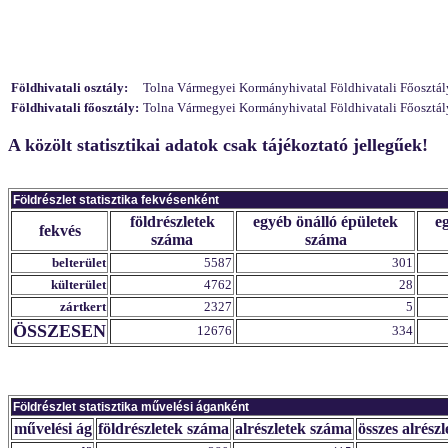
Földhivatali osztály:
Tolna Vármegyei Kormányhivatal Földhivatali Főosztály 
Földhivatali főosztály:
Tolna Vármegyei Kormányhivatal Földhivatali Főosztály
A közölt statisztikai adatok csak tájékoztató jellegűek!
Földrészlet statisztika fekvésenként
földrészletek
egyéb önálló épületek
e
fekvés
száma
száma
belterület
5587
301
külterület
4762
28
zártkert
2327
5
ÖSSZESEN
12676
334
Földrészlet statisztika művelési áganként
művelési ág
földrészletek száma
alrészletek száma
összes alrészl