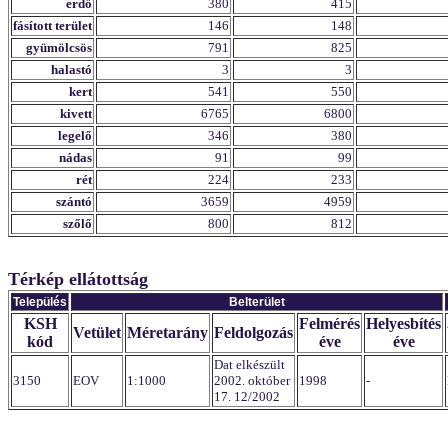
erdő
380
415
fásított terület
146
148
gyümölcsös
791
825
halastó
3
3
kert
541
550
kivett
6765
6800
legelő
346
380
nádas
91
99
rét
224
233
szántó
3659
4959
szőlő
800
812
Térkép ellátottság
Település
Belterület
KSH
Felmérés
Helyesbítés
Vetület
Méretarány
Feldolgozás
kód
éve
éve
Dat elkészült
3150
EOV
1:1000
2002. október
1998
-
17. 12/2002