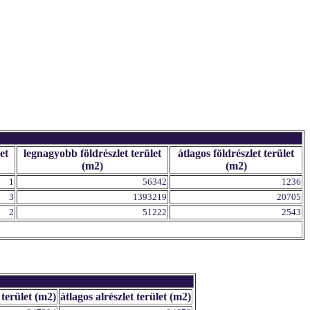
et
legnagyobb földrészlet terület
átlagos földrészlet terület
(m2)
(m2)
1
56342
1236
3
1393219
20705
2
51222
2543
 terület (m2)
átlagos alrészlet terület (m2)