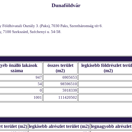
Dunaföldvár
Földhivatali Osztály 3. (Paks), 7030 Paks, Szentháromság tér 6.
, 7100 Szekszárd, Széchenyi u. 54-58.
gyéb önálló lakások
összes terület
legkisebb földrészlet terül
száma
(m2)
(m2)
947
6905653
54
98596510
0
5918339
1001
111420502
et terület (m2)
legkisebb alrészlet terület (m2)
legnagyobb alrészlet