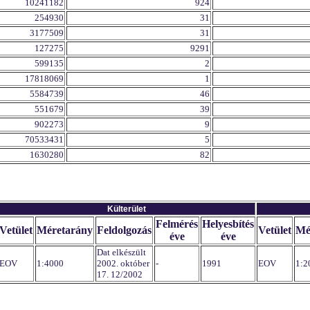
10241182
924
254930
31
3177509
31
127275
9291
599135
2
17818069
1
5584739
46
551679
39
902273
9
70533431
5
1630280
82
Külterület
Felmérés
Helyesbítés
Vetület
Méretarány
Feldolgozás
Vetület
Mé
éve
éve
Dat elkészült
EOV
1:4000
2002. október
-
1991
EOV
1:2
17. 12/2002