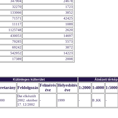
347904
24678
32270
1723
133066
3852
71571
42425
11117
1089
1125748
2620
430053
14697
79285
5573
69242
3872
542952
14223
17389
2008
Különleges külterület
Átnézeti térkép
Felmérés
Helyesbítés
retarány
Feldolgozás
1:2000
1:4000
1:5000
éve
éve
Dat elkészült
000
2002. október
-
1999
-
B ,KK
-
17. 12/2002