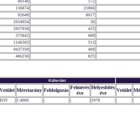
80146
572
136874
21866
92649
8017
2654954
30
2937938
425
373942
689
1146595
513
9437359
409
466236
825
Külterület
Felmérés
Helyesbítés
Vetület
Méretarány
Feldolgozás
Vetület
Mé
éve
éve
EOV
1:4000
-
-
1978