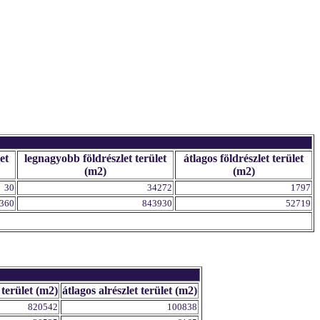
et
legnagyobb földrészlet terület
átlagos földrészlet terület
(m2)
(m2)
30
34272
1797
360
843930
52719
 terület (m2)
átlagos alrészlet terület (m2)
820542
100838