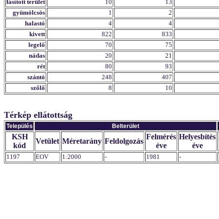
fásított terület
10
13
gyümölcsös
1
2
halastó
4
4
kivett
822
833
legelő
70
75
nádas
20
21
rét
80
93
szántó
248
407
szőlő
8
10
Térkép ellátottság
Település
Belterület
KSH
Felmérés
Helyesbítés
Vetület
Méretarány
Feldolgozás
kód
éve
éve
1197
EOV
1:2000
-
1981
-