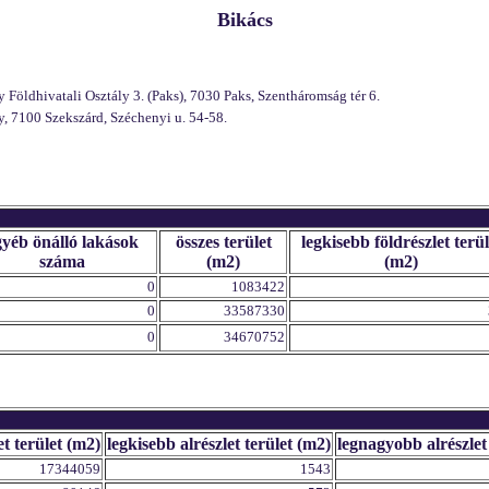
Bikács
Földhivatali Osztály 3. (Paks), 7030 Paks, Szentháromság tér 6.
, 7100 Szekszárd, Széchenyi u. 54-58.
gyéb önálló lakások
összes terület
legkisebb földrészlet terül
száma
(m2)
(m2)
0
1083422
0
33587330
0
34670752
et terület (m2)
legkisebb alrészlet terület (m2)
legnagyobb alrészlet
17344059
1543