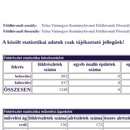
Földhivatali osztály:
Tolna Vármegyei Kormányhivatal Földhivatali Főosztály 
Földhivatali főosztály:
Tolna Vármegyei Kormányhivatal Földhivatali Főosztály
A közölt statisztikai adatok csak tájékoztató jellegűek!
Földrészlet statisztika fekvésenként
földrészletek
egyéb önálló épületek
e
fekvés
száma
száma
belterület
603
0
külterület
637
4
ÖSSZESEN
1240
4
Földrészlet statisztika művelési áganként
művelési ág
földrészletek száma
alrészletek száma
összes alrészl
erdő
156
172