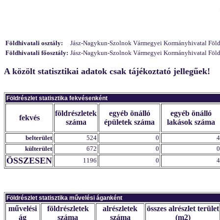
Földhivatali osztály:
Jász-Nagykun-Szolnok Vármegyei Kormányhivatal Földhiv
Földhivatali főosztály:
Jász-Nagykun-Szolnok Vármegyei Kormányhivatal Földhi
A közölt statisztikai adatok csak tájékoztató jellegűek!
Földrészlet statisztika fekvésenként
földrészletek
egyéb önálló
egyéb önálló
fekvés
száma
épületek száma
lakások száma
belterület
524
0
4
külterület
672
0
0
ÖSSZESEN
1196
0
4
Földrészlet statisztika művelési áganként
művelési
földrészletek
alrészletek
összes alrészlet terület
ág
száma
száma
(m2)