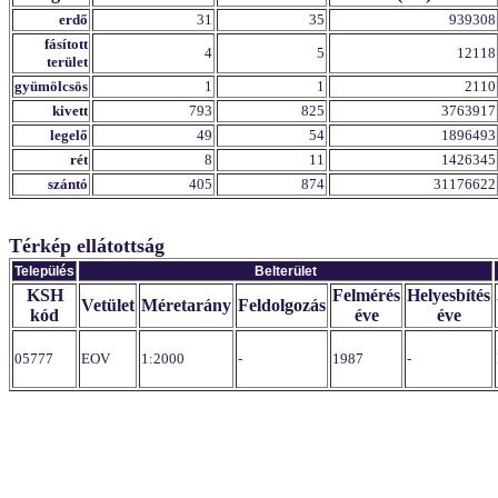
erdő
31
35
939308
fásított
4
5
12118
terület
gyümölcsös
1
1
2110
kivett
793
825
3763917
legelő
49
54
1896493
rét
8
11
1426345
szántó
405
874
31176622
Térkép ellátottság
Település
Belterület
KSH
Felmérés
Helyesbítés
Vetület
Méretarány
Feldolgozás
kód
éve
éve
05777
EOV
1:2000
-
1987
-