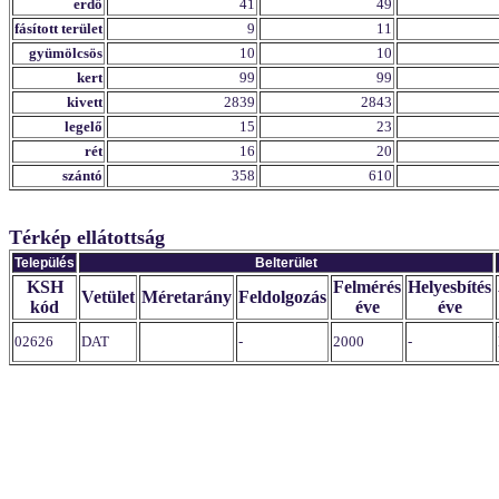
erdő
41
49
fásított terület
9
11
gyümölcsös
10
10
kert
99
99
kivett
2839
2843
legelő
15
23
rét
16
20
szántó
358
610
Térkép ellátottság
Település
Belterület
KSH
Felmérés
Helyesbítés
Vetület
Méretarány
Feldolgozás
kód
éve
éve
02626
DAT
-
2000
-