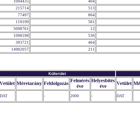
1094435
404
215714
513
77497
864
119199
581
5098761
12
1098198
536
393721
464
14982057
211
Külterület
Felmérés
Helyesbítés
Vetület
Méretarány
Feldolgozás
Vetület
Mé
éve
éve
DAT
-
2000
-
DAT