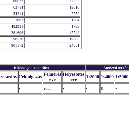
180623
22335
63714
19610
54214
7750
3802
1204
482931
1793
281606
47748
98520
19686
801172
24561
Különleges külterület
Átnézeti térkép
Felmérés
Helyesbítés
retarány
Feldolgozás
1:2000
1:4000
1:5000
éve
éve
-
2000
-
-
B
-