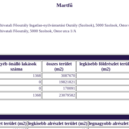
Martfű
atali Főosztály Ingatlan-nyilvántartási Osztály (Szolnok), 5000 Szolnok, Ostor 
vatali Főosztály, 5000 Szolnok, Ostor utca 1/A
gyéb önálló lakások
összes terület
legkisebb földrészlet terül
száma
(m2)
(m2)
1368
3087670
0
19821821
0
170091
1368
23079582
et terület (m2)
legkisebb alrészlet terület (m2)
legnagyobb alrészlet