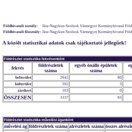
Földhivatali osztály:
Jász-Nagykun-Szolnok Vármegyei Kormányhivatal Földhiv
Földhivatali főosztály:
Jász-Nagykun-Szolnok Vármegyei Kormányhivatal Földhi
A közölt statisztikai adatok csak tájékoztató jellegűek!
Földrészlet statisztika fekvésenként
földrészletek
egyéb önálló épületek
e
fekvés
száma
száma
belterület
2642
80
külterület
592
3
zártkert
103
0
ÖSSZESEN
3337
83
Földrészlet statisztika művelési áganként
művelési ág
földrészletek száma
alrészletek száma
összes alrészl