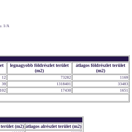
u. 1/A
et
legnagyobb földrészlet terület
átlagos földrészlet terület
(m2)
(m2)
12
73282
1169
39
1318401
33483
102
17430
1651
 terület (m2)
átlagos alrészlet terület (m2)