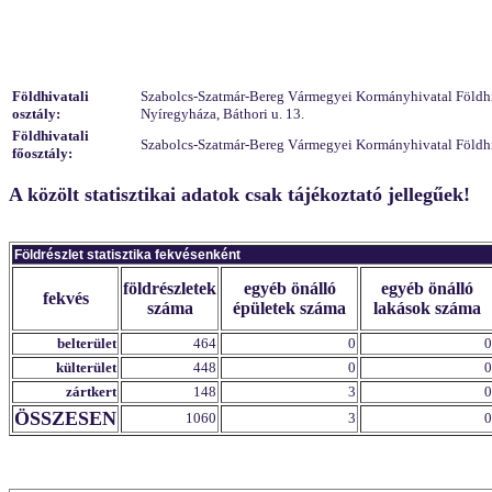
Földhivatali
Szabolcs-Szatmár-Bereg Vármegyei Kormányhivatal Földhiva
osztály:
Nyíregyháza, Báthori u. 13.
Földhivatali
Szabolcs-Szatmár-Bereg Vármegyei Kormányhivatal Földhiv
főosztály:
A közölt statisztikai adatok csak tájékoztató jellegűek!
Földrészlet statisztika fekvésenként
földrészletek
egyéb önálló
egyéb önálló
fekvés
száma
épületek száma
lakások száma
belterület
464
0
0
külterület
448
0
0
zártkert
148
3
0
ÖSSZESEN
1060
3
0