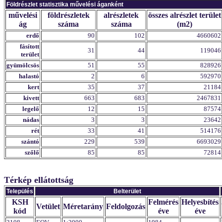
Földrészlet statisztika művelési áganként
művelési
földrészletek
alrészletek
összes alrészlet terület
ág
száma
száma
(m2)
erdő
90
102
4660602
fásított
31
44
119046
terület
gyümölcsös
51
55
828926
halastó
2
6
592970
kert
35
37
21184
kivett
663
683
2467831
legelő
12
15
87574
nádas
3
3
23642
rét
33
41
514176
szántó
229
539
6693029
szőlő
85
85
72814
Térkép ellátottság
Település
Belterület
KSH
Felmérés
Helyesbítés
Vetület
Méretarány
Feldolgozás
kód
éve
éve