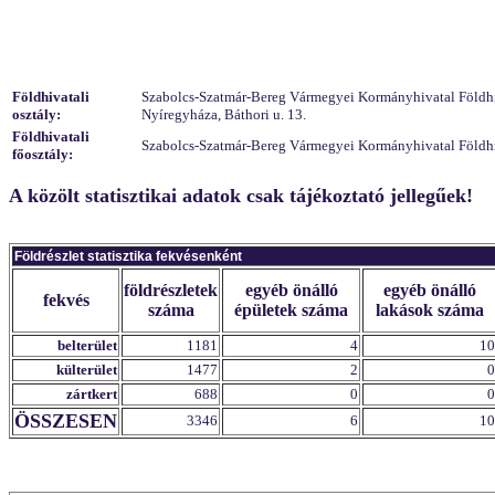
Földhivatali
Szabolcs-Szatmár-Bereg Vármegyei Kormányhivatal Földhiva
osztály:
Nyíregyháza, Báthori u. 13.
Földhivatali
Szabolcs-Szatmár-Bereg Vármegyei Kormányhivatal Földhiv
főosztály:
A közölt statisztikai adatok csak tájékoztató jellegűek!
Földrészlet statisztika fekvésenként
földrészletek
egyéb önálló
egyéb önálló
fekvés
száma
épületek száma
lakások száma
belterület
1181
4
10
külterület
1477
2
0
zártkert
688
0
0
ÖSSZESEN
3346
6
10