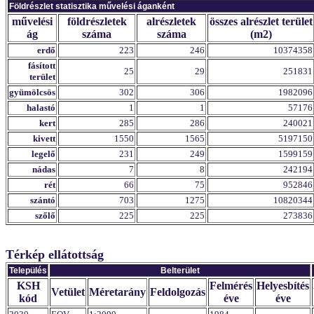
Földrészlet statisztika művelési áganként
művelési
földrészletek
alrészletek
összes alrészlet terület
ág
száma
száma
(m2)
erdő
223
246
10374358
fásított
25
29
251831
terület
gyümölcsös
302
306
1982096
halastó
1
1
57176
kert
285
286
240021
kivett
1550
1565
5197150
legelő
231
249
1599159
nádas
7
8
242194
rét
66
75
952846
szántó
703
1275
10820344
szőlő
225
225
273836
Térkép ellátottság
Település
Belterület
KSH
Felmérés
Helyesbítés
Vetület
Méretarány
Feldolgozás
kód
éve
éve