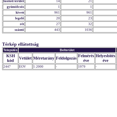
fásított terület
14
21
gyümölcsös
1
1
kivett
961
961
legelő
20
23
rét
27
32
szántó
443
1036
Térkép ellátottság
Település
Belterület
KSH
Felmérés
Helyesbítés
Vetület
Méretarány
Feldolgozás
kód
éve
éve
2447
EOV
1:2000
-
1979
-