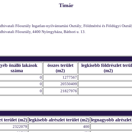
Timár
vatali Főosztály Ingatlan-nyilvántartási Osztály; Földmérési és Földügyi Osztály
ivatali Főosztály, 4400 Nyíregyháza, Báthori u. 13.
gyéb önálló lakások
összes terület
legkisebb földrészlet terül
száma
(m2)
(m2)
0
1277567
0
20550409
0
21827976
et terület (m2)
legkisebb alrészlet terület (m2)
legnagyobb alrészlet
2322079
400