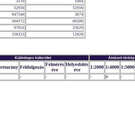
3119
1084
52956
52956
947546
3874
364572
69206
97816
25829
358323
12828
Különleges külterület
Átnézeti térkép
Felmérés
Helyesbítés
retarány
Feldolgozás
1:2000
1:4000
1:5000
éve
éve
-
-
-
-
B
-