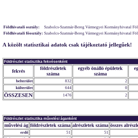
Földhivatali osztály:
Szabolcs-Szatmár-Bereg Vármegyei Kormányhivatal Földhi
Földhivatali főosztály:
Szabolcs-Szatmár-Bereg Vármegyei Kormányhivatal Földh
A közölt statisztikai adatok csak tájékoztató jellegűek!
Földrészlet statisztika fekvésenként
földrészletek
egyéb önálló épületek
e
fekvés
száma
száma
belterület
832
2
külterület
644
0
ÖSSZESEN
1476
2
Földrészlet statisztika művelési áganként
művelési ág
földrészletek száma
alrészletek száma
összes alrészl
erdő
51
51