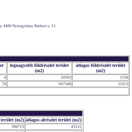
, 4400 Nyíregyháza, Báthori u. 13.
et
legnagyobb földrészlet terület
átlagos földrészlet terület
(m2)
(m2)
4
34593
1536
74
947546
31912
 terület (m2)
átlagos alrészlet terület (m2)
396713
45531