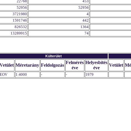
22768
453
52956
52956
3721980
4
1591746
442
826532
1364
13289915
74
Külterület
Felmérés
Helyesbítés
Vetület
Méretarány
Feldolgozás
Vetület
Mé
éve
éve
EOV
1:4000
-
-
1979