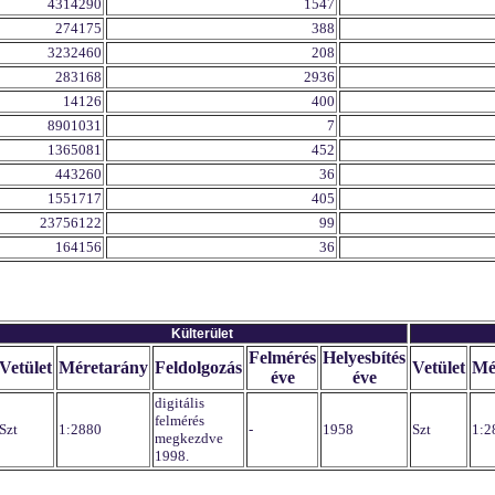
4314290
1547
274175
388
3232460
208
283168
2936
14126
400
8901031
7
1365081
452
443260
36
1551717
405
23756122
99
164156
36
Külterület
Felmérés
Helyesbítés
Vetület
Méretarány
Feldolgozás
Vetület
Mé
éve
éve
digitális
felmérés
Szt
1:2880
-
1958
Szt
1:2
megkezdve
1998.