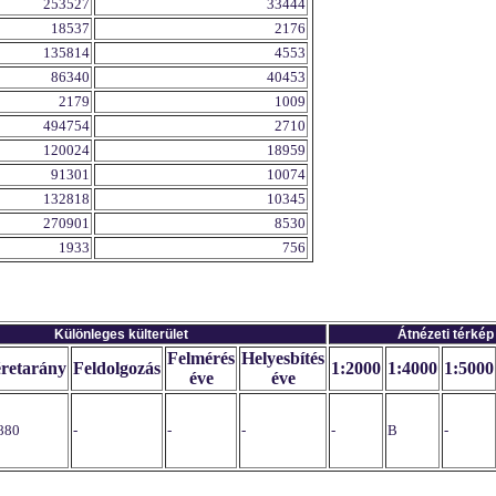
253527
33444
18537
2176
135814
4553
86340
40453
2179
1009
494754
2710
120024
18959
91301
10074
132818
10345
270901
8530
1933
756
Különleges külterület
Átnézeti térkép
Felmérés
Helyesbítés
retarány
Feldolgozás
1:2000
1:4000
1:5000
éve
éve
880
-
-
-
-
B
-