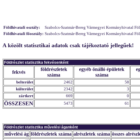
Földhivatali osztály:
Szabolcs-Szatmár-Bereg Vármegyei Kormányhivatal Földhi
Földhivatali főosztály:
Szabolcs-Szatmár-Bereg Vármegyei Kormányhivatal Földh
A közölt statisztikai adatok csak tájékoztató jellegűek!
Földrészlet statisztika fekvésenként
földrészletek
egyéb önálló épületek
e
fekvés
száma
száma
belterület
2462
58
külterület
2342
3
zártkert
669
0
ÖSSZESEN
5473
61
Földrészlet statisztika művelési áganként
művelési ág
földrészletek száma
alrészletek száma
összes alrészl