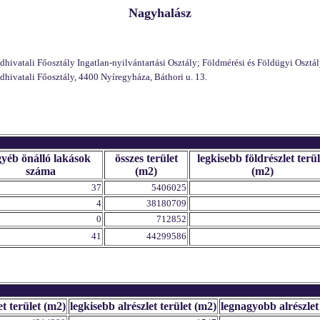
Nagyhalász
vatali Főosztály Ingatlan-nyilvántartási Osztály; Földmérési és Földügyi Osztály
ivatali Főosztály, 4400 Nyíregyháza, Báthori u. 13.
gyéb önálló lakások
összes terület
legkisebb földrészlet terül
száma
(m2)
(m2)
37
5406025
4
38180709
0
712852
41
44299586
et terület (m2)
legkisebb alrészlet terület (m2)
legnagyobb alrészlet