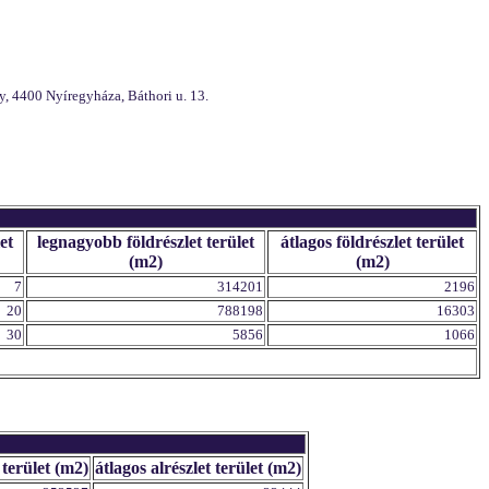
, 4400 Nyíregyháza, Báthori u. 13.
et
legnagyobb földrészlet terület
átlagos földrészlet terület
(m2)
(m2)
7
314201
2196
20
788198
16303
30
5856
1066
 terület (m2)
átlagos alrészlet terület (m2)