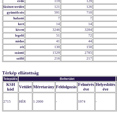
erdő
119
129
fásított terület
121
126
gyümölcsös
591
710
halastó
7
7
kert
14
14
kivett
3246
3284
legelő
51
72
nádas
41
44
rét
130
150
szántó
1529
2785
szőlő
216
217
Térkép ellátottság
Település
Belterület
KSH
Felmérés
Helyesbítés
Vetület
Méretarány
Feldolgozás
kód
éve
éve
2715
HÉR
1:2000
-
1974
-