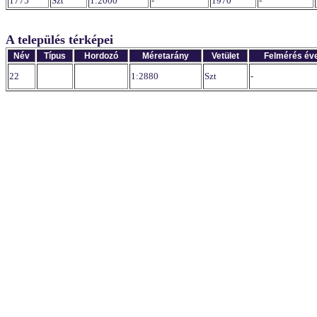
1775
Szt
1:2000
-
1970
-
A település térképei
Név
Típus
Hordozó
Méretarány
Vetület
Felmérés év
22
1:2880
Szt
-