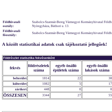
Földhivatali
Szabolcs-Szatmár-Bereg Vármegyei Kormányhivatal Földhiva
osztály:
Nyíregyháza, Báthori u. 13.
Földhivatali
Szabolcs-Szatmár-Bereg Vármegyei Kormányhivatal Földhiv
főosztály:
A közölt statisztikai adatok csak tájékoztató jellegűek!
Földrészlet statisztika fekvésenként
földrészletek
egyéb önálló
egyéb önálló
fekvés
száma
épületek száma
lakások száma
belterület
1814
22
38
külterület
1082
5
17
zártkert
448
0
0
ÖSSZESEN
3344
27
55