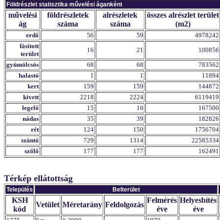
Földrészlet statisztika művelési áganként
művelési
földrészletek
alrészletek
összes alrészlet terület
ág
száma
száma
(m2)
erdő
56
59
4978242
fásított
16
21
100856
terület
gyümölcsös
68
68
783562
halastó
1
1
11894
kert
159
159
144872
kivett
2218
2224
6119419
legelő
15
16
167500
nádas
35
39
182826
rét
124
150
1756704
szántó
729
1314
22585334
szőlő
177
177
162491
Térkép ellátottság
Település
Belterület
KSH
Felmérés
Helyesbítés
Vetület
Méretarány
Feldolgozás
kód
éve
éve