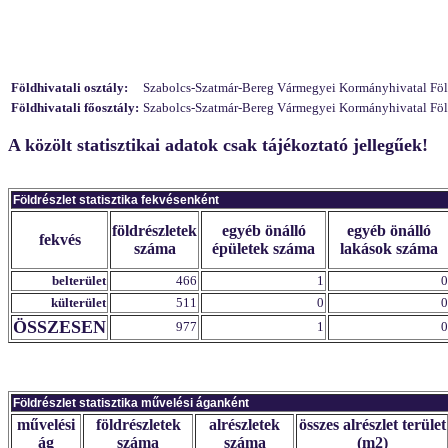
Földhivatali osztály:
Szabolcs-Szatmár-Bereg Vármegyei Kormányhivatal Földhi
Földhivatali főosztály:
Szabolcs-Szatmár-Bereg Vármegyei Kormányhivatal Földh
A közölt statisztikai adatok csak tájékoztató jellegűek!
Földrészlet statisztika fekvésenként
földrészletek
egyéb önálló
egyéb önálló
fekvés
száma
épületek száma
lakások száma
belterület
466
1
0
külterület
511
0
0
ÖSSZESEN
977
1
0
Földrészlet statisztika művelési áganként
művelési
földrészletek
alrészletek
összes alrészlet terület
ág
száma
száma
(m2)