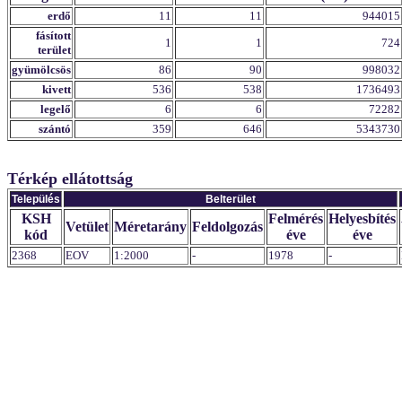
erdő
11
11
944015
fásított
1
1
724
terület
gyümölcsös
86
90
998032
kivett
536
538
1736493
legelő
6
6
72282
szántó
359
646
5343730
Térkép ellátottság
Település
Belterület
KSH
Felmérés
Helyesbítés
Vetület
Méretarány
Feldolgozás
kód
éve
éve
2368
EOV
1:2000
-
1978
-