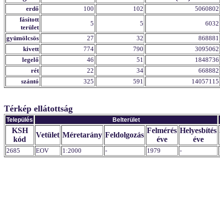
erdő
100
102
5060802
fásított
5
5
6032
terület
gyümölcsös
27
32
868881
kivett
774
790
3095062
legelő
46
51
1848736
rét
22
34
668882
szántó
325
591
14057115
Térkép ellátottság
Település
Belterület
KSH
Felmérés
Helyesbítés
Vetület
Méretarány
Feldolgozás
kód
éve
éve
2685
EOV
1:2000
-
1979
-