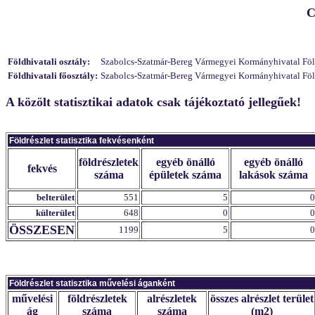
C
Földhivatali osztály:
Szabolcs-Szatmár-Bereg Vármegyei Kormányhivatal Földhi
Földhivatali főosztály:
Szabolcs-Szatmár-Bereg Vármegyei Kormányhivatal Földh
A közölt statisztikai adatok csak tájékoztató jellegűek!
Földrészlet statisztika fekvésenként
földrészletek
egyéb önálló
egyéb önálló
fekvés
száma
épületek száma
lakások száma
belterület
551
5
0
külterület
648
0
0
ÖSSZESEN
1199
5
0
Földrészlet statisztika művelési áganként
művelési
földrészletek
alrészletek
összes alrészlet terület
ág
száma
száma
(m2)