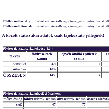
Földhivatali osztály:
Szabolcs-Szatmár-Bereg Vármegyei Kormányhivatal Földhi
Földhivatali főosztály:
Szabolcs-Szatmár-Bereg Vármegyei Kormányhivatal Földh
A közölt statisztikai adatok csak tájékoztató jellegűek!
Földrészlet statisztika fekvésenként
földrészletek
egyéb önálló épületek
e
fekvés
száma
száma
belterület
424
4
külterület
1032
0
ÖSSZESEN
1456
4
Földrészlet statisztika művelési áganként
művelési ág
földrészletek száma
alrészletek száma
összes alrészl
erdő
67
77