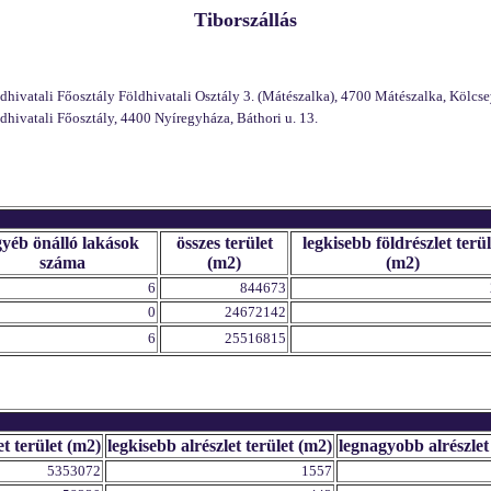
Tiborszállás
vatali Főosztály Földhivatali Osztály 3. (Mátészalka), 4700 Mátészalka, Kölcsey
ivatali Főosztály, 4400 Nyíregyháza, Báthori u. 13.
gyéb önálló lakások
összes terület
legkisebb földrészlet terül
száma
(m2)
(m2)
6
844673
0
24672142
6
25516815
et terület (m2)
legkisebb alrészlet terület (m2)
legnagyobb alrészlet
5353072
1557