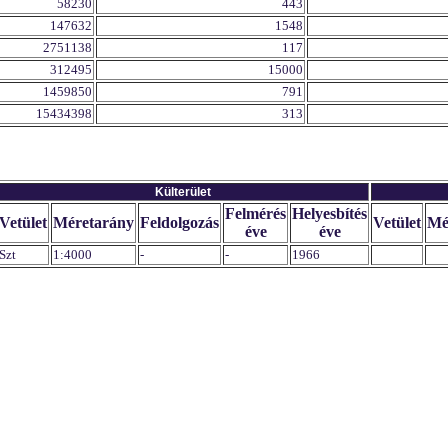
58230
443
147632
1548
2751138
117
312495
15000
1459850
791
15434398
313
Külterület
Felmérés
Helyesbítés
Vetület
Méretarány
Feldolgozás
Vetület
Mé
éve
éve
Szt
1:4000
-
-
1966