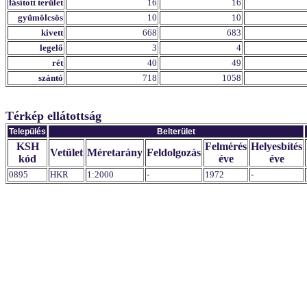
fásított terület
16
16
gyümölcsös
10
10
kivett
668
683
legelő
3
4
rét
40
49
szántó
718
1058
Térkép ellátottság
Település
Belterület
KSH
Felmérés
Helyesbítés
Vetület
Méretarány
Feldolgozás
kód
éve
éve
0895
HKR
1:2000
-
1972
-