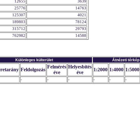
12655
3639
25776
14763
125307
4021
189803
78124
315712
29793
762982
14588
Különleges külterület
Átnézeti térkép
Felmérés
Helyesbítés
retarány
Feldolgozás
1:2000
1:4000
1:5000
éve
éve
-
-
-
-
-
-