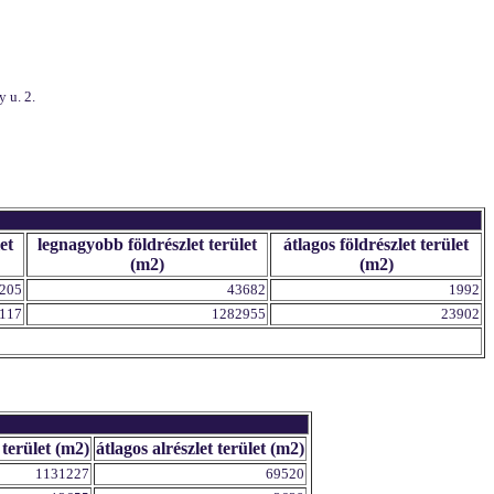
 u. 2.
et
legnagyobb földrészlet terület
átlagos földrészlet terület
(m2)
(m2)
205
43682
1992
117
1282955
23902
 terület (m2)
átlagos alrészlet terület (m2)
1131227
69520