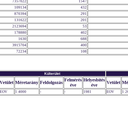
7357022
1547
109134
432
870394
291
131622
201
2123694
53
178880
402
1630
688
3915704
400
72234
108
Külterület
Felmérés
Helyesbítés
Vetület
Méretarány
Feldolgozás
Vetület
Mé
éve
éve
EOV
1:4000
-
-
1981
EOV
1:2