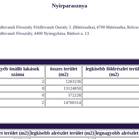
Nyírparasznya
vatali Főosztály Földhivatali Osztály 3. (Mátészalka), 4700 Mátészalka, Kölcsey
ivatali Főosztály, 4400 Nyíregyháza, Báthori u. 13.
gyéb önálló lakások
összes terület
legkisebb földrészlet terül
száma
(m2)
(m2)
2
1263236
0
13124850
0
372228
2
14760314
et terület (m2)
legkisebb alrészlet terület (m2)
legnagyobb alrészlet