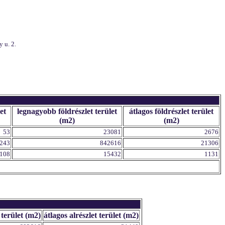
 u. 2.
et
legnagyobb földrészlet terület
átlagos földrészlet terület
(m2)
(m2)
53
23081
2676
243
842616
21306
108
15432
1131
 terület (m2)
átlagos alrészlet terület (m2)