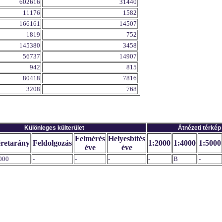
602616
31440
11176
1582
166161
14507
1819
752
145380
3458
56737
14907
942
815
80418
7816
3208
768
Különleges külterület
Átnézeti térkép
Felmérés
Helyesbítés
retarány
Feldolgozás
1:2000
1:4000
1:5000
éve
éve
000
-
-
-
-
B
-