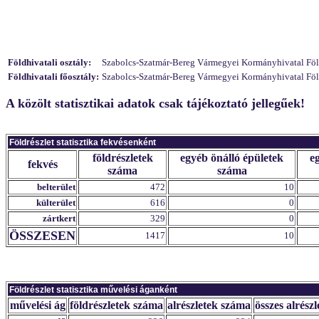
Földhivatali osztály:
Szabolcs-Szatmár-Bereg Vármegyei Kormányhivatal Földhi
Földhivatali főosztály:
Szabolcs-Szatmár-Bereg Vármegyei Kormányhivatal Földh
A közölt statisztikai adatok csak tájékoztató jellegűek!
Földrészlet statisztika fekvésenként
földrészletek
egyéb önálló épületek
e
fekvés
száma
száma
belterület
472
10
külterület
616
0
zártkert
329
0
ÖSSZESEN
1417
10
Földrészlet statisztika művelési áganként
művelési ág
földrészletek száma
alrészletek száma
összes alrészl