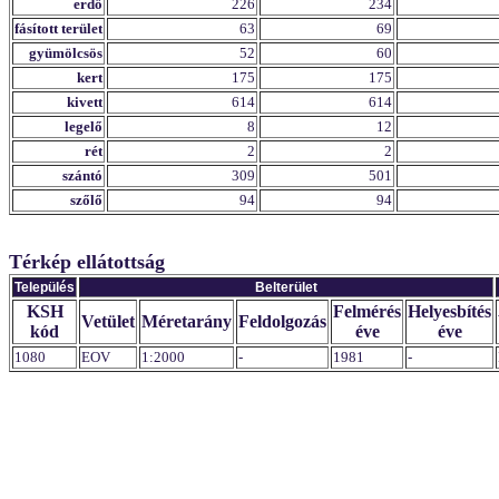
erdő
226
234
fásított terület
63
69
gyümölcsös
52
60
kert
175
175
kivett
614
614
legelő
8
12
rét
2
2
szántó
309
501
szőlő
94
94
Térkép ellátottság
Település
Belterület
KSH
Felmérés
Helyesbítés
Vetület
Méretarány
Feldolgozás
kód
éve
éve
1080
EOV
1:2000
-
1981
-