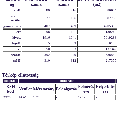
ág
száma
száma
(m2)
erdő
189
216
8586604
fásított
177
186
302768
terület
gyümölcsös
407
439
4205300
kert
98
101
130262
kivett
1916
1941
5619288
legelő
5
9
6133
rét
50
53
137342
szántó
592
979
9588580
szőlő
310
312
217355
Térkép ellátottság
Település
Belterület
KSH
Felmérés
Helyesbítés
Vetület
Méretarány
Feldolgozás
kód
éve
éve
2326
EOV
1:2000
-
1982
-