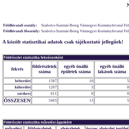
Földhivatali osztály:
Szabolcs-Szatmár-Bereg Vármegyei Kormányhivatal Földhi
Földhivatali főosztály:
Szabolcs-Szatmár-Bereg Vármegyei Kormányhivatal Földh
A közölt statisztikai adatok csak tájékoztató jellegűek!
Földrészlet statisztika fekvésenként
földrészletek
egyéb önálló
egyéb önálló
fekvés
száma
épületek száma
lakások száma
belterület
1587
10
5
külterület
1267
3
0
zártkert
611
0
0
ÖSSZESEN
3465
13
5
Földrészlet statisztika művelési áganként
művelési
földrészletek
alrészletek
összes alrészlet terület