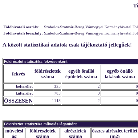
T
Földhivatali osztály:
Szabolcs-Szatmár-Bereg Vármegyei Kormányhivatal Földhi
Földhivatali főosztály:
Szabolcs-Szatmár-Bereg Vármegyei Kormányhivatal Földh
A közölt statisztikai adatok csak tájékoztató jellegűek!
Földrészlet statisztika fekvésenként
földrészletek
egyéb önálló
egyéb önálló
fekvés
száma
épületek száma
lakások száma
belterület
335
2
0
külterület
783
0
0
ÖSSZESEN
1118
2
0
Földrészlet statisztika művelési áganként
művelési
földrészletek
alrészletek
összes alrészlet terület
ág
száma
száma
(m2)