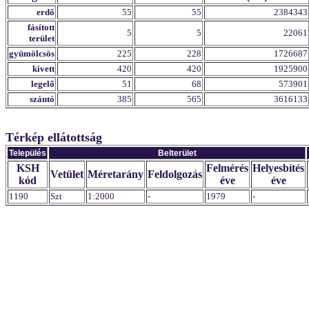
erdő
55
55
2384343
fásított
5
5
22061
terület
gyümölcsös
225
228
1726687
kivett
420
420
1925900
legelő
51
68
573901
szántó
385
565
3616133
Térkép ellátottság
Település
Belterület
KSH
Felmérés
Helyesbítés
Vetület
Méretarány
Feldolgozás
kód
éve
éve
1190
Szt
1:2000
-
1979
-