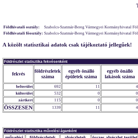
Földhivatali osztály:
Szabolcs-Szatmár-Bereg Vármegyei Kormányhivatal Földhi
Földhivatali főosztály:
Szabolcs-Szatmár-Bereg Vármegyei Kormányhivatal Földh
A közölt statisztikai adatok csak tájékoztató jellegűek!
Földrészlet statisztika fekvésenként
földrészletek
egyéb önálló
egyéb önálló
fekvés
száma
épületek száma
lakások száma
belterület
692
11
4
külterület
532
0
0
zártkert
115
0
0
ÖSSZESEN
1339
11
4
Földrészlet statisztika művelési áganként
művelési
földrészletek
alrészletek
összes alrészlet terület