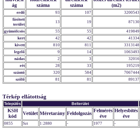
ág
száma
száma
(m2)
erdő
93
107
3200543
fásított
13
19
87130
terület
gyümölcsös
55
55
419849
kert
42
42
41334
kivett
810
811
3313148
legelő
9
14
1063493
nádas
2
3
32016
rét
28
33
195219
szántó
320
584
7067444
szőlő
81
81
89137
Térkép ellátottság
Település
Belterület
KSH
Felmérés
Helyesbítés
Vetület
Méretarány
Feldolgozás
kód
éve
éve
0855
Szt
1:2880
-
1977
-