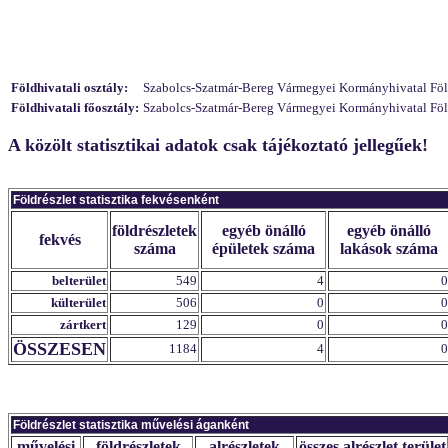
Földhivatali osztály:
Szabolcs-Szatmár-Bereg Vármegyei Kormányhivatal Földhi
Földhivatali főosztály:
Szabolcs-Szatmár-Bereg Vármegyei Kormányhivatal Földh
A közölt statisztikai adatok csak tájékoztató jellegűek!
Földrészlet statisztika fekvésenként
földrészletek
egyéb önálló
egyéb önálló
fekvés
száma
épületek száma
lakások száma
belterület
549
4
0
külterület
506
0
0
zártkert
129
0
0
ÖSSZESEN
1184
4
0
Földrészlet statisztika művelési áganként
művelési
földrészletek
alrészletek
összes alrészlet terület