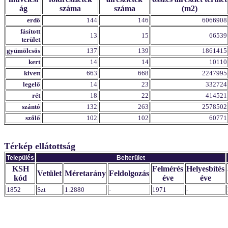
ág
száma
száma
(m2)
erdő
144
146
6066908
fásított
13
15
66539
terület
gyümölcsös
137
139
1861415
kert
14
14
10110
kivett
663
668
2247995
legelő
14
23
332724
rét
18
22
414521
szántó
132
263
2578502
szőlő
102
102
60771
Térkép ellátottság
Település
Belterület
KSH
Felmérés
Helyesbítés
Vetület
Méretarány
Feldolgozás
kód
éve
éve
1852
Szt
1:2880
-
1971
-