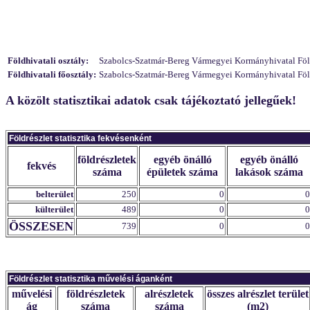
Földhivatali osztály:
Szabolcs-Szatmár-Bereg Vármegyei Kormányhivatal Földhi
Földhivatali főosztály:
Szabolcs-Szatmár-Bereg Vármegyei Kormányhivatal Földh
A közölt statisztikai adatok csak tájékoztató jellegűek!
Földrészlet statisztika fekvésenként
földrészletek
egyéb önálló
egyéb önálló
fekvés
száma
épületek száma
lakások száma
belterület
250
0
0
külterület
489
0
0
ÖSSZESEN
739
0
0
Földrészlet statisztika művelési áganként
művelési
földrészletek
alrészletek
összes alrészlet terület
ág
száma
száma
(m2)