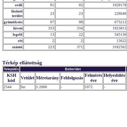
erdő
91
92
1929178
fásított
23
23
228646
terület
gyümölcsös
97
98
675212
kivett
333
334
1923813
legelő
13
22
545136
rét
2
2
13622
szántó
223
371
3182562
Térkép ellátottság
Település
Belterület
KSH
Felmérés
Helyesbítés
Vetület
Méretarány
Feldolgozás
kód
éve
éve
2544
Szt
1:2000
-
1972
-