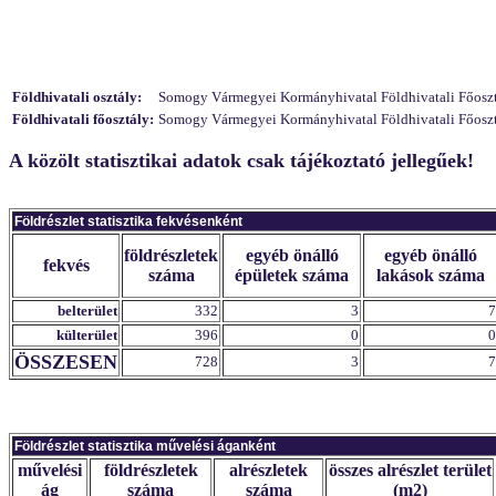
Földhivatali osztály:
Somogy Vármegyei Kormányhivatal Földhivatali Főosztály
Földhivatali főosztály:
Somogy Vármegyei Kormányhivatal Földhivatali Főosztá
A közölt statisztikai adatok csak tájékoztató jellegűek!
Földrészlet statisztika fekvésenként
földrészletek
egyéb önálló
egyéb önálló
fekvés
száma
épületek száma
lakások száma
belterület
332
3
7
külterület
396
0
0
ÖSSZESEN
728
3
7
Földrészlet statisztika művelési áganként
művelési
földrészletek
alrészletek
összes alrészlet terület
ág
száma
száma
(m2)