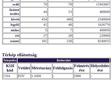
erdő
70
79
11943067
fásított
44
53
480600
terület
kivett
454
466
2340064
legelő
41
48
1626770
nádas
5
7
460850
rét
27
28
229000
szántó
181
258
8240055
Térkép ellátottság
Település
Belterület
KSH
Felmérés
Helyesbítés
Vetület
Méretarány
Feldolgozás
kód
éve
éve
1104
EOV
1:2000
-
1986
-