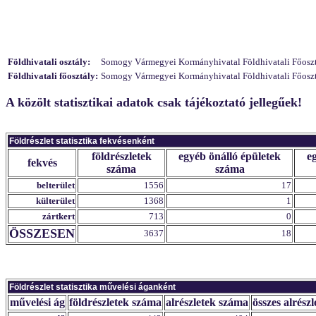
Földhivatali osztály:
Somogy Vármegyei Kormányhivatal Földhivatali Főosztály
Földhivatali főosztály:
Somogy Vármegyei Kormányhivatal Földhivatali Főosztá
A közölt statisztikai adatok csak tájékoztató jellegűek!
Földrészlet statisztika fekvésenként
földrészletek
egyéb önálló épületek
e
fekvés
száma
száma
belterület
1556
17
külterület
1368
1
zártkert
713
0
ÖSSZESEN
3637
18
Földrészlet statisztika művelési áganként
művelési ág
földrészletek száma
alrészletek száma
összes alrészl