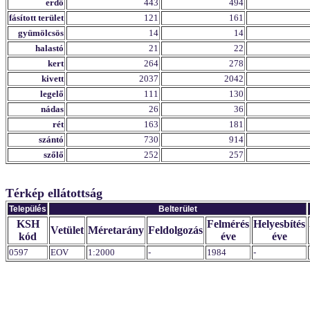
erdő
443
494
fásított terület
121
161
gyümölcsös
14
14
halastó
21
22
kert
264
278
kivett
2037
2042
legelő
111
130
nádas
26
36
rét
163
181
szántó
730
914
szőlő
252
257
Térkép ellátottság
Település
Belterület
KSH
Felmérés
Helyesbítés
Vetület
Méretarány
Feldolgozás
kód
éve
éve
0597
EOV
1:2000
-
1984
-