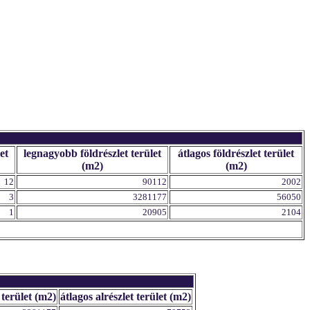
et
legnagyobb földrészlet terület
átlagos földrészlet terület
(m2)
(m2)
12
90112
2002
3
3281177
56050
1
20905
2104
 terület (m2)
átlagos alrészlet terület (m2)