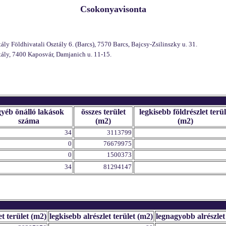
Csokonyavisonta
 Földhivatali Osztály 6. (Barcs), 7570 Barcs, Bajcsy-Zsilinszky u. 31.
ly, 7400 Kaposvár, Damjanich u. 11-15.
gyéb önálló lakások
összes terület
legkisebb földrészlet terül
száma
(m2)
(m2)
34
3113799
0
76679975
0
1500373
34
81294147
et terület (m2)
legkisebb alrészlet terület (m2)
legnagyobb alrészlet