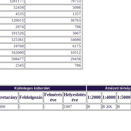
3281177
79753
52459
5098
4535
1357
120015
36763
2974
798
191526
3067
325381
34686
19769
6175
162600
10512
508477
29458
2545
786
Különleges külterület
Átnézeti térkép
Felmérés
Helyesbítés
retarány
Feldolgozás
1:2000
1:4000
1:5000
éve
éve
000
-
-
1997
B
B ,KK
B