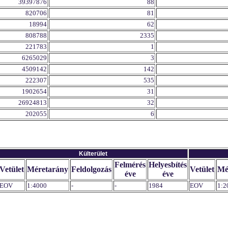
39397876
88
820706
81
18994
62
808788
2335
221783
1
6265029
3
4509142
142
222307
535
1902654
31
26924813
32
202055
6
Külterület
Felmérés
Helyesbítés
Vetület
Méretarány
Feldolgozás
Vetület
Mé
éve
éve
EOV
1:4000
-
-
1984
EOV
1:2