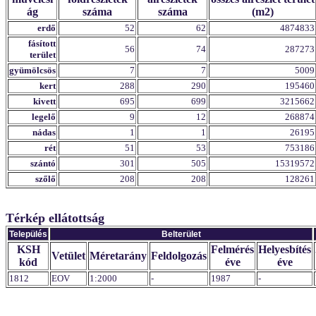
ág
száma
száma
(m2)
erdő
52
62
4874833
fásított
56
74
287273
terület
gyümölcsös
7
7
5009
kert
288
290
195460
kivett
695
699
3215662
legelő
9
12
268874
nádas
1
1
26195
rét
51
53
753186
szántó
301
505
15319572
szőlő
208
208
128261
Térkép ellátottság
Település
Belterület
KSH
Felmérés
Helyesbítés
Vetület
Méretarány
Feldolgozás
kód
éve
éve
1812
EOV
1:2000
-
1987
-