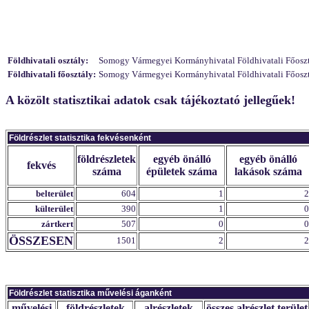
Földhivatali osztály:
Somogy Vármegyei Kormányhivatal Földhivatali Főosztály
Földhivatali főosztály:
Somogy Vármegyei Kormányhivatal Földhivatali Főosztá
A közölt statisztikai adatok csak tájékoztató jellegűek!
Földrészlet statisztika fekvésenként
földrészletek
egyéb önálló
egyéb önálló
fekvés
száma
épületek száma
lakások száma
belterület
604
1
2
külterület
390
1
0
zártkert
507
0
0
ÖSSZESEN
1501
2
2
Földrészlet statisztika művelési áganként
művelési
földrészletek
alrészletek
összes alrészlet terület